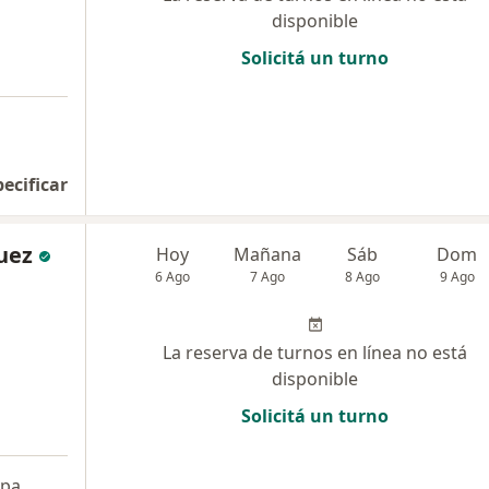
disponible
Solicitá un turno
pecificar
uez
Hoy
Mañana
Sáb
Dom
6 Ago
7 Ago
8 Ago
9 Ago
La reserva de turnos en línea no está
disponible
Solicitá un turno
a
pa