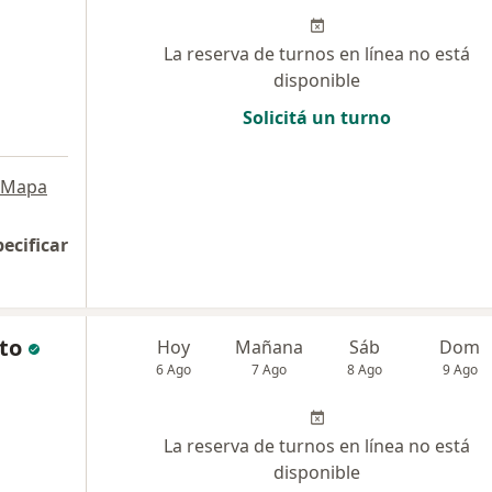
La reserva de turnos en línea no está
disponible
Solicitá un turno
a
Mapa
pecificar
ato
Hoy
Mañana
Sáb
Dom
6 Ago
7 Ago
8 Ago
9 Ago
La reserva de turnos en línea no está
disponible