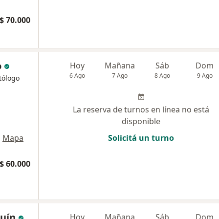
$ 70.000
o
Hoy
Mañana
Sáb
Dom
6 Ago
7 Ago
8 Ago
9 Ago
tólogo
La reserva de turnos en línea no está
disponible
•
Mapa
Solicitá un turno
$ 60.000
uín
Hoy
Mañana
Sáb
Dom