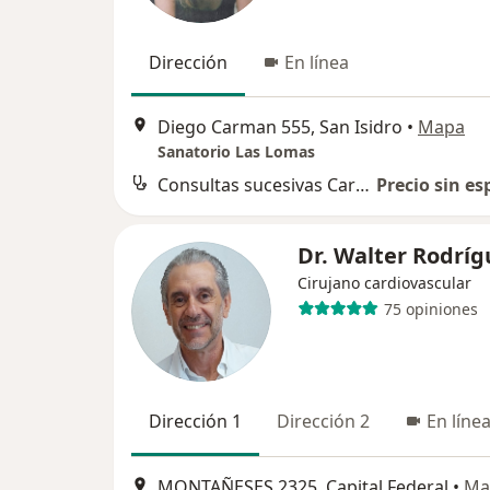
Dirección
En línea
Diego Carman 555, San Isidro
•
Mapa
Sanatorio Las Lomas
Consultas sucesivas Cardiología
Precio sin es
Dr. Walter Rodríg
Cirujano cardiovascular
75 opiniones
Dirección 1
Dirección 2
En líne
MONTAÑESES 2325, Capital Federal
•
Ma