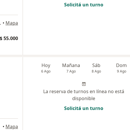
Solicitá un turno
D, Capital Federal
•
Mapa
$ 55.000
Hoy
Mañana
Sáb
Dom
6 Ago
7 Ago
8 Ago
9 Ago
La reserva de turnos en línea no está
disponible
Solicitá un turno
•
Mapa