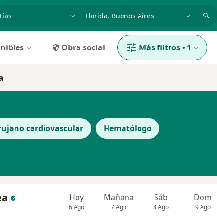
dad, enfermedad o nombre
p. ej. Buenos Aires
nibles
Obra social
Más filtros
•
1
a
rujano cardiovascular
Hematólogo
ea
Hoy
Mañana
Sáb
Dom
6 Ago
7 Ago
8 Ago
9 Ago