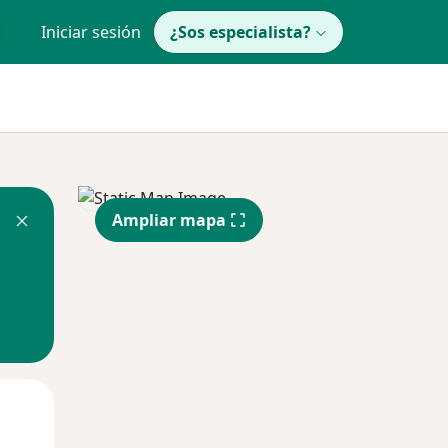
Iniciar sesión
¿Sos especialista?
Ampliar mapa
Lun
Mar
Mié
10 Ago
11 Ago
12 Ago