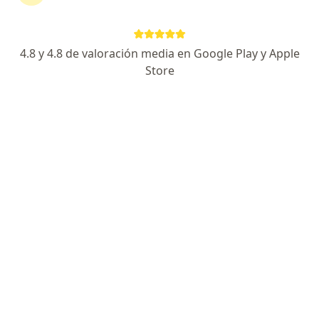
Av. Roca Sur 342, Santiago del Estero
•
Mapa
Instituto de Cardiología
Acepta Swiss Medical
4.8 y 4.8 de valoración media en Google Play y Apple
Artroscopía simple y compleja
Precio sin especificar
Store
Este especialista no ofrece reserva de turno en línea en esta dirección.
Solicitá un turno
Dra. Virginia Rafael
·
Ver más
Traumatólogo
1 opinión