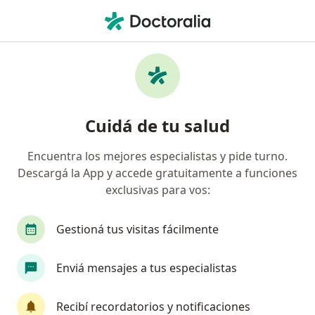
Men
Traumatólogo • Santiago del Estero, Santiago del Estero
Filtros
Obra social:
Swiss Medical
Traumatólogos recomendados de Swiss
Cuidá de tu salud
Medical en Santiago del Estero
Encuentra los mejores especialistas y pide turno.
Descargá la App y accede gratuitamente a funciones
exclusivas para vos:
Gestioná tus visitas fácilmente
Enviá mensajes a tus especialistas
Sebastian Gomez Paz
·
Ver más
Traumatólogo
Recibí recordatorios y notificaciones