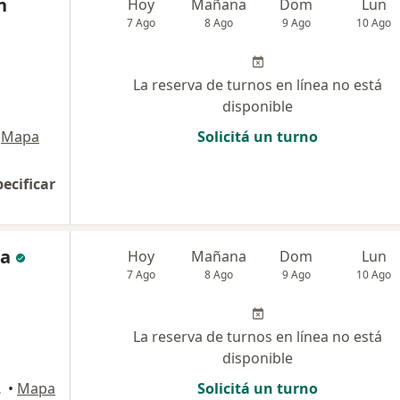
n
Hoy
Mañana
Dom
Lun
7 Ago
8 Ago
9 Ago
10 Ago
La reserva de turnos en línea no está
disponible
Mapa
Solicitá un turno
pecificar
la
Hoy
Mañana
Dom
Lun
7 Ago
8 Ago
9 Ago
10 Ago
La reserva de turnos en línea no está
disponible
a Capital
•
Mapa
Solicitá un turno