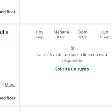
pecificar
li
Hoy
Mañana
Dom
Lun
7 Ago
8 Ago
9 Ago
10 Ago
La reserva de turnos en línea no está
disponible
Solicitá un turno
Mall), Godoy Cruz
•
Mapa
pecificar