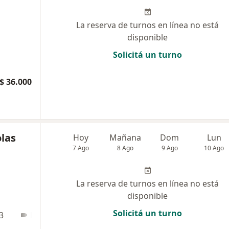
La reserva de turnos en línea no está
disponible
Solicitá un turno
$ 36.000
olas
Hoy
Mañana
Dom
Lun
7 Ago
8 Ago
9 Ago
10 Ago
La reserva de turnos en línea no está
disponible
Solicitá un turno
3
En línea