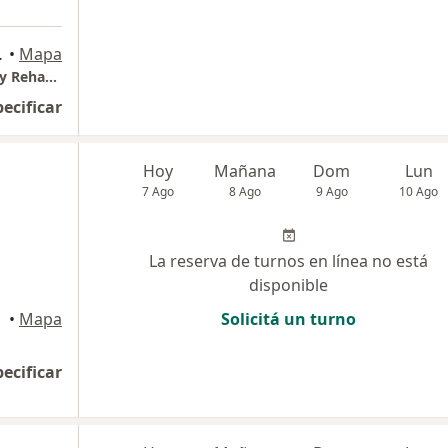
 Godoy Cruz
•
Mapa
"dr. Alfredo Silva" Centro de Traumatología y Rehabilitación
pecificar
Hoy
Mañana
Dom
Lun
7 Ago
8 Ago
9 Ago
10 Ago
La reserva de turnos en línea no está
disponible
•
Mapa
Solicitá un turno
pecificar