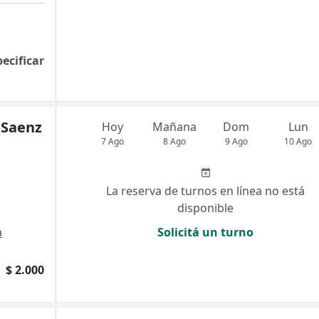
pecificar
 Saenz
Hoy
Mañana
Dom
Lun
7 Ago
8 Ago
9 Ago
10 Ago
La reserva de turnos en línea no está
disponible
a
Solicitá un turno
ogía
$ 2.000