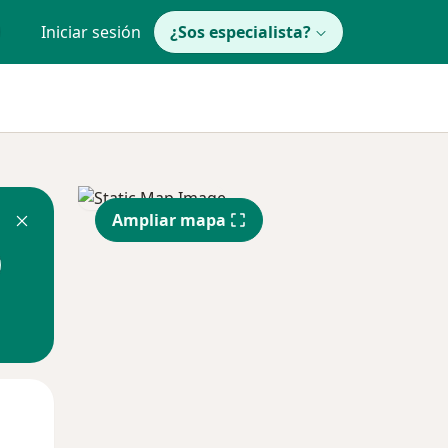
Iniciar sesión
¿Sos especialista?
Ampliar mapa
Mar
Mié
Jue
11 Ago
12 Ago
13 Ago