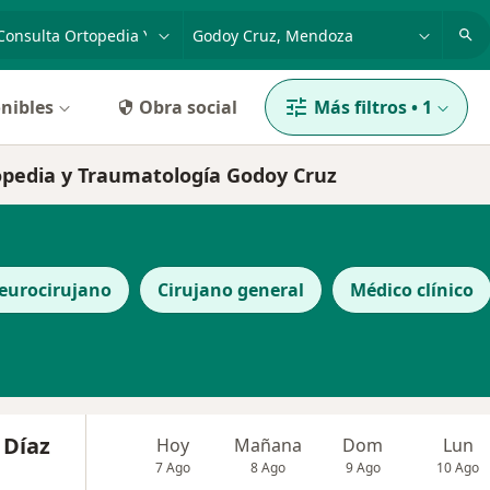
dad, enfermedad o nombre
p. ej. Buenos Aires
nibles
Obra social
Más filtros
•
1
topedia y Traumatología Godoy Cruz
eurocirujano
Cirujano general
Médico clínico
 Díaz
Hoy
Mañana
Dom
Lun
7 Ago
8 Ago
9 Ago
10 Ago