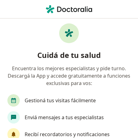
Men
Plasma Rico En Plaquetas Prp • Vicente López, Buenos Aires
Filtros
• 1
Obra social
Mapa
Especialistas en Plasma Rico en Plaquetas
Cuidá de tu salud
(PRP) Vicente López
Encuentra los mejores especialistas y pide turno.
Descargá la App y accede gratuitamente a funciones
¿Qué especialidad estás buscando?
exclusivas para vos:
Cirujano plástico
Traumatólogo
Médico e
Gestioná tus visitas fácilmente
Enviá mensajes a tus especialistas
Recibí recordatorios y notificaciones