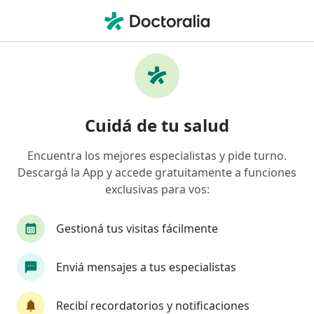
Men
Biopsias De Endometrio • Vicente López, Buenos Aires
Filtros
• 1
Obra social
Mapa
Especialistas en Biopsias de endometrio
Cuidá de tu salud
Vicente López
Encuentra los mejores especialistas y pide turno.
Descargá la App y accede gratuitamente a funciones
¿Qué especialidad estás buscando?
exclusivas para vos:
Ginecólogo
Obstetra
Cardiólogo
Tra
Gestioná tus visitas fácilmente
Enviá mensajes a tus especialistas
Recibí recordatorios y notificaciones