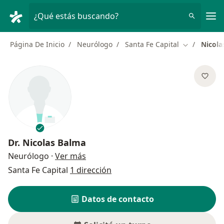
Men
¿Qué estás buscando?
Página De Inicio
Neurólogo
Santa Fe Capital
Nicola
Cambiar de 
Dr.
Nicolas Balma
sobre las especializaciones
Neurólogo
·
Ver más
Santa Fe Capital
1 dirección
Datos de contacto