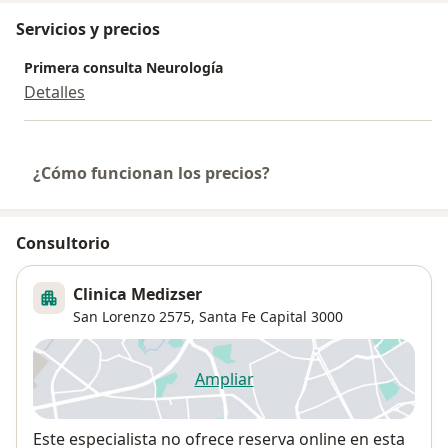
Servicios y precios
Primera consulta Neurología
Detalles
¿Cómo funcionan los precios?
Consultorio
Clinica Medizser
San Lorenzo 2575,
Santa Fe Capital
3000
Ampliar
se abre en una nueva pestañ
Disponibilidad
Este especialista no ofrece reserva online en esta