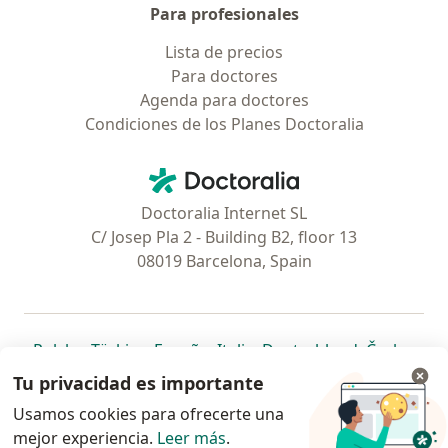
Para profesionales
Lista de precios
Para doctores
Agenda para doctores
Condiciones de los Planes Doctoralia
Contacto
Doctoralia - Página de inicio
Doctoralia Internet SL
C/ Josep Pla 2 - Building B2, floor 13
08019 Barcelona, Spain
se abre en una nueva pestaña
se abre en una nueva pestaña
se abre en una nueva pestaña
se abre en una nueva pes
se abre en 
se a
Polska
,
Türkiye
,
España
,
Italia
,
Deutschland
,
Česko
,
se abre en una nueva pestaña
se abre en una nueva pestaña
se abre en una nueva pestaña
se abre en una nueva p
se abre en 
se abr
Portugal
,
México
,
Chile
,
Brasil
,
Argentina
,
Perú
,
Tu privacidad es importante
se abre en una nueva pe
Colombia
Usamos cookies para ofrecerte una
mejor experiencia.
www.doctoraliar.com © 2026 - Encontrá tu
Leer más
.