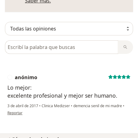
Más información sobre opiniones
Saber más.
Busca en opiniones
anónimo
A
Lo mejor:
excelente profesional y mejor ser humano.
3 de abril de 2017
•
Clinica Medizser
•
demencia senil de mi madre
•
en opinión del usuario anónimo
Reportar