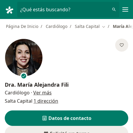
Men
¿Qué estás buscando?
Página De Inicio
Cardiólogo
Salta Capital
María Alej
Cambiar de ciu
Dra.
María Alejandra Fili
sobre las especializaciones
Cardiólogo
·
Ver más
Salta Capital
1 dirección
Datos de contacto