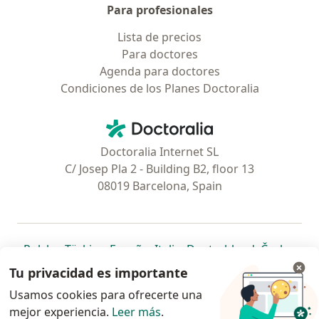
Para profesionales
Lista de precios
Para doctores
Agenda para doctores
Condiciones de los Planes Doctoralia
Contacto
Doctoralia - Página de inicio
Doctoralia Internet SL
C/ Josep Pla 2 - Building B2, floor 13
08019 Barcelona, Spain
se abre en una nueva pestaña
se abre en una nueva pestaña
se abre en una nueva pestaña
se abre en una nueva pes
se abre en 
se a
Polska
,
Türkiye
,
España
,
Italia
,
Deutschland
,
Česko
,
se abre en una nueva pestaña
se abre en una nueva pestaña
se abre en una nueva pestaña
se abre en una nueva p
se abre en 
se abr
Portugal
,
México
,
Chile
,
Brasil
,
Argentina
,
Perú
,
Tu privacidad es importante
se abre en una nueva pe
Colombia
Usamos cookies para ofrecerte una
mejor experiencia.
www.doctoraliar.com © 2026 - Encontrá tu
Leer más
.