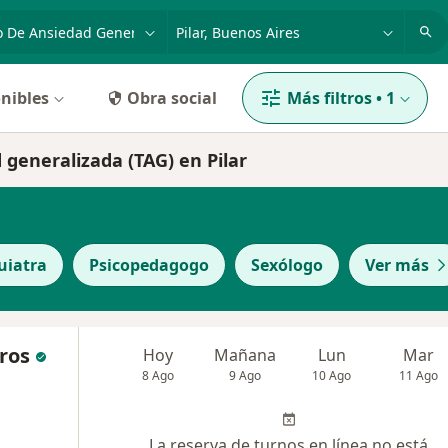
dad, enfermedad o nombre
p. ej. Buenos Aires
nibles
Obra social
Más filtros
•
1
 generalizada (TAG) en Pilar
uiatra
Psicopedagogo
Sexólogo
Ver más
eros
Hoy
Mañana
Lun
Mar
8 Ago
9 Ago
10 Ago
11 Ago
La reserva de turnos en línea no está