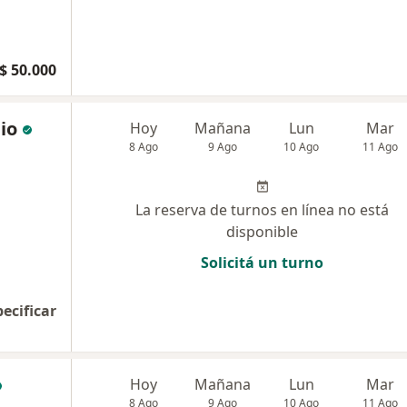
$ 50.000
io
Hoy
Mañana
Lun
Mar
8 Ago
9 Ago
10 Ago
11 Ago
La reserva de turnos en línea no está
disponible
Solicitá un turno
pecificar
Hoy
Mañana
Lun
Mar
8 Ago
9 Ago
10 Ago
11 Ago