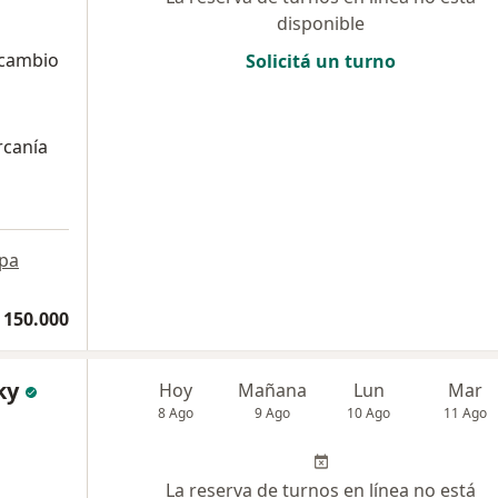
disponible
 cambio
Solicitá un turno
rcanía
pa
 150.000
ky
Hoy
Mañana
Lun
Mar
8 Ago
9 Ago
10 Ago
11 Ago
La reserva de turnos en línea no está