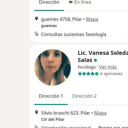
Dirección
En línea
guemes 4758, Pilar
•
Mapa
guemes
Consultas sucesivas Sexología
Lic. Vanesa Soled
Salas
·
Ver más
Psicólogo
6 opiniones
Dirección 1
Dirección 2
Silvio braschi 623, Pilar
•
Mapa
Ctr del Pilar
Orientación vocacional
Precio sin es