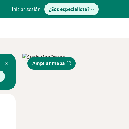
Iniciar sesión
¿Sos especialista?
Ampliar mapa
Mié
Jue
Vie
12 Ago
13 Ago
14 Ago