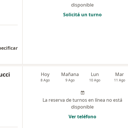
disponible
Solicitá un turno
a
pecificar
ucci
Hoy
Mañana
Lun
Mar
8 Ago
9 Ago
10 Ago
11 Ago
La reserva de turnos en línea no está
disponible
Ver teléfono