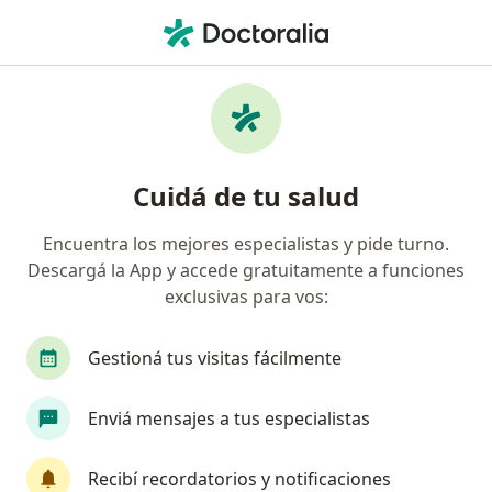
Men
Fobia Social • Morón, Buenos Aires
Filtros
• 1
Obra social
Mapa
Especialistas en Fobia social en Morón
Cuidá de tu salud
Encuentra los mejores especialistas y pide turno.
¿Qué especialidad estás buscando?
Descargá la App y accede gratuitamente a funciones
Psicólogo
Psicoanalista
exclusivas para vos:
Gestioná tus visitas fácilmente
Enviá mensajes a tus especialistas
Recibí recordatorios y notificaciones