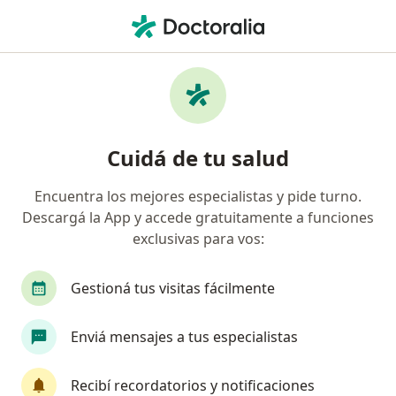
Men
Esquizofrenia • Martínez, Buenos Aires
Filtros
• 1
Obra social
Mapa
Especialistas en Esquizofrenia en Martínez
Cuidá de tu salud
Encuentra los mejores especialistas y pide turno.
¿Qué especialidad estás buscando?
Descargá la App y accede gratuitamente a funciones
Psiquiatra
Médico general y familiar
Psic
exclusivas para vos:
Gestioná tus visitas fácilmente
Enviá mensajes a tus especialistas
Recibí recordatorios y notificaciones