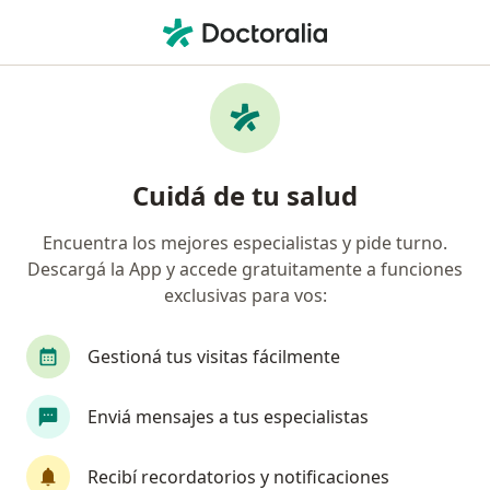
Men
Embolismo Pulmonar • Quilmes, Buenos Aires
Filtros
• 1
Obra social
Mapa
Especialistas en Embolismo pulmonar en
Cuidá de tu salud
Quilmes
Encuentra los mejores especialistas y pide turno.
Descargá la App y accede gratuitamente a funciones
¿Qué especialidad estás buscando?
exclusivas para vos:
Cardiólogo
Médico clínico
Neumonólogo
Gestioná tus visitas fácilmente
Enviá mensajes a tus especialistas
Recibí recordatorios y notificaciones