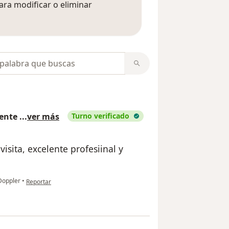
ara modificar o eliminar
mación sobre opiniones
opiniones
lente
...
ver más
Turno verificado
isita, excelente profesiinal y
en opinión del usuario Buen atencion durante la visita, excelente KR pro
Doppler
•
Reportar