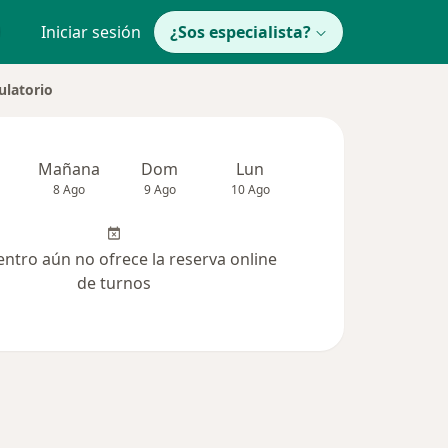
Iniciar sesión
¿Sos especialista?
latorio
Mañana
Dom
Lun
Mar
Mié
8 Ago
9 Ago
10 Ago
11 Ago
12 Ag
entro aún no ofrece la reserva online
de turnos