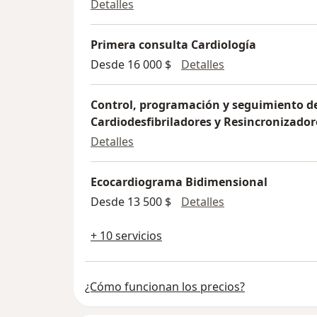
Controles prelaborales
Detalles
Primera consulta Cardiología
Primera consulta
Desde 16 000 $
Detalles
Control, programación y seguimiento d
Cardiodesfibriladores y Resincronizador
Control, programación y seguimie
Detalles
Ecocardiograma Bidimensional
Ecocardiograma 
Desde 13 500 $
Detalles
+ 10 servicios
¿Cómo funcionan los precios?