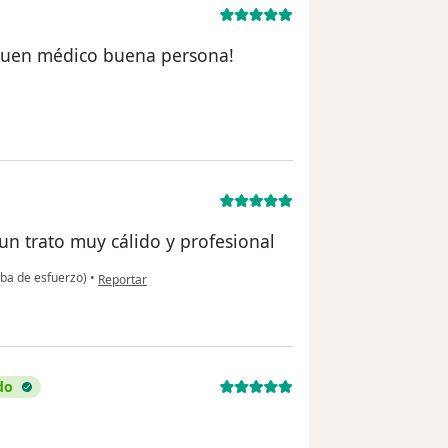
 buen médico buena persona!
l usuario Cristian
un trato muy cálido y profesional
en opinión del usuario Elizabeth lucena
ba de esfuerzo)
•
Reportar
do