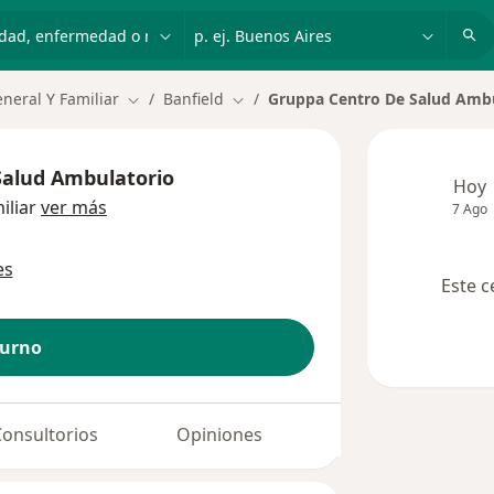
dad, enfermedad o nombre
p. ej. Buenos Aires
neral Y Familiar
Banfield
Gruppa Centro De Salud Ambu
Cambiar de ciudad
Cambiar de ciudad
Salud Ambulatorio
Hoy
iliar
ver más
7 Ago
es
Este c
turno
Consultorios
Opiniones