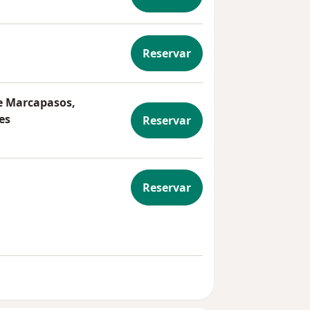
Reservar
 Cardiología
e Marcapasos,
es
Reservar
nto de Marcapasos, Cardiodesfibriladores y Resincronizad
Reservar
Bidimensional