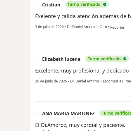
Cristian
Turno verificado
C
Exelente y calida atención además de
en opinión de
3 de julio de 2026
•
Dr. Daniel Amoros
•
Otro
•
Reportar
Elizabeth lucena
Turno verificado
E
Excelente, muy profesional y dedicado 
26 de junio de 2026
•
Dr. Daniel Amoros
•
Ergometría (Prue
ANA MARIA MARTINEZ
Turno verifica
A
El Dr.Amoroz, muy cordial y paciente.