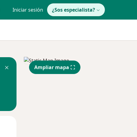
Iniciar sesión
¿Sos especialista?
Ampliar mapa
Lun
Mar
Mié
10 Ago
11 Ago
12 Ago