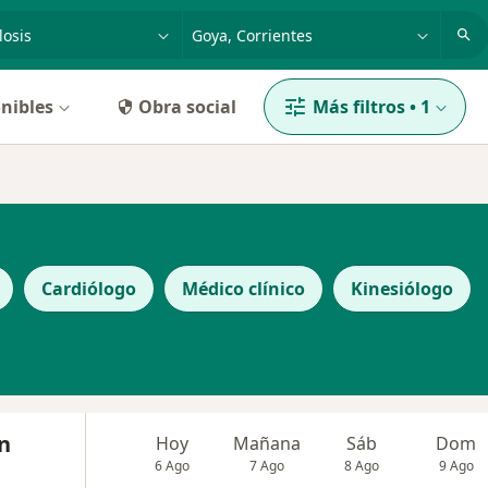
dad, enfermedad o nombre
p. ej. Buenos Aires
nibles
Obra social
Más filtros
•
1
Cardiólogo
Médico clínico
Kinesiólogo
n
Hoy
Mañana
Sáb
Dom
6 Ago
7 Ago
8 Ago
9 Ago