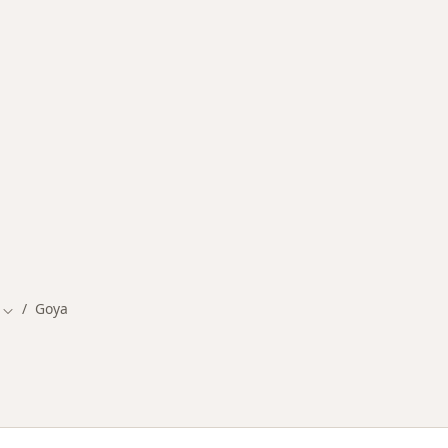
rmedades en Goya
Goya
Cambiar de ciudad