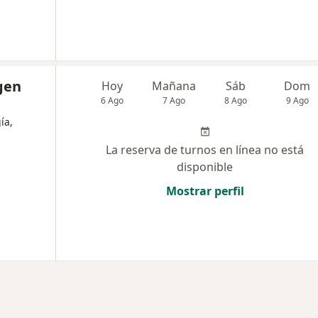
gen
Hoy
Mañana
Sáb
Dom
6 Ago
7 Ago
8 Ago
9 Ago
ía,
La reserva de turnos en línea no está
disponible
Mostrar perfil