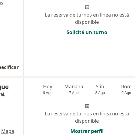
ás
La reserva de turnos en línea no está
disponible
Solicitá un turno
pecificar
que
Hoy
Mañana
Sáb
Dom
6 Ago
7 Ago
8 Ago
9 Ago
al,
La reserva de turnos en línea no está
disponible
Mapa
Mostrar perfil