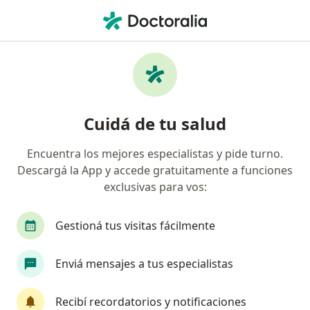
Men
Cardiopatías • Bariloche, Río Negro
Filtros
• 1
Obra social
Mapa
Especialistas en Cardiopatías en Bariloche
Cuidá de tu salud
Encuentra los mejores especialistas y pide turno.
¿Qué especialidad estás buscando?
Descargá la App y accede gratuitamente a funciones
Cardiólogo
Cirujano general
Cirujano vas
exclusivas para vos:
Gestioná tus visitas fácilmente
Enviá mensajes a tus especialistas
Recibí recordatorios y notificaciones