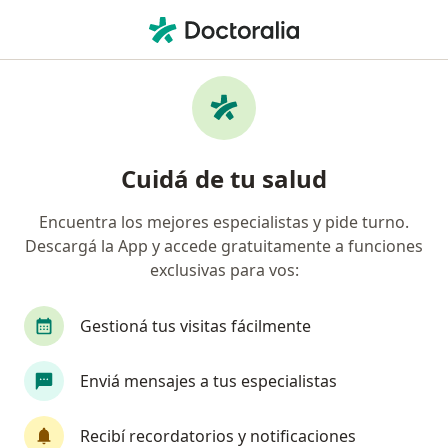
Men
Médico Clínico • Bariloche, Río Negro
Filtros
Obra social
Mapa
Médicos clínicos en Bariloche
Cuidá de tu salud
Encuentra los mejores especialistas y pide turno.
¿Cuál es tu obra social?
Descargá la App y accede gratuitamente a funciones
OSDE Binario
Swiss Medical
Galeno
exclusivas para vos:
AcaSalud
Accord Salud
Ver más
Gestioná tus visitas fácilmente
Enviá mensajes a tus especialistas
Recibí recordatorios y notificaciones