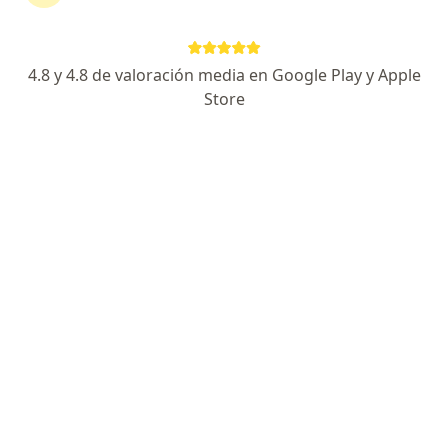
4.8 y 4.8 de valoración media en Google Play y Apple
Store
Marcelo Javier Gonzalez
·
Ver más
Médico clínico, Nutricionista
MITRE 1076 4ª PISO -Edificio Mitre Work Offices, Bariloche
•
Mapa
Kinesiosport
Consultas sucesivas Clínica Médica
Precio sin especificar
Este especialista no ofrece reserva de turno en línea en esta dirección.
Solicitá un turno