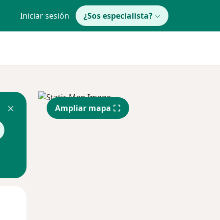
Iniciar sesión
¿Sos especialista?
Ampliar mapa
Mar
Mié
Jue
11 Ago
12 Ago
13 Ago