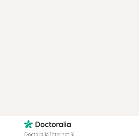
Contacto
Doctoralia - Página de inicio
Doctoralia Internet SL