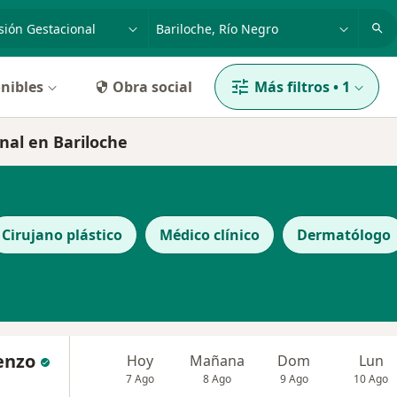
dad, enfermedad o nombre
p. ej. Buenos Aires
nibles
Obra social
Más filtros
•
1
nal en Bariloche
Cirujano plástico
Médico clínico
Dermatólogo
renzo
Hoy
Mañana
Dom
Lun
7 Ago
8 Ago
9 Ago
10 Ago