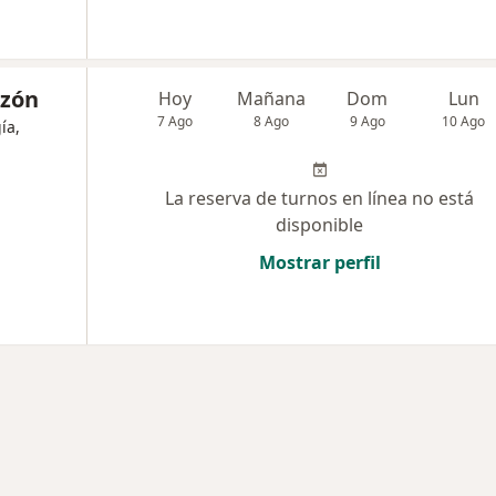
azón
Hoy
Mañana
Dom
Lun
7 Ago
8 Ago
9 Ago
10 Ago
ía,
La reserva de turnos en línea no está
disponible
Mostrar perfil