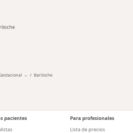
riloche
rmedades en Bariloche
Gestacional
Bariloche
Cambiar de ciudad
os pacientes
Para profesionales
listas
Lista de precios