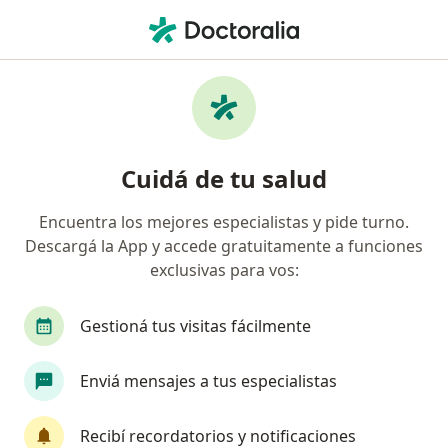
Men
Médico Clínico • Bariloche, Río Negro
Filtros
Obra social:
OSDE Binario
Médicos clínicos recomendados de OSDE
Cuidá de tu salud
Binario en Bariloche
Encuentra los mejores especialistas y pide turno.
Descargá la App y accede gratuitamente a funciones
exclusivas para vos:
Gestioná tus visitas fácilmente
Enviá mensajes a tus especialistas
Dr. Ignacio Paz
Médico clínico
Recibí recordatorios y notificaciones