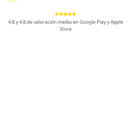
20 De Febrero 640, Bariloche
•
Mapa
Sanatorio del Sol
Acepta OSDE Binario
4.8 y 4.8 de valoración media en Google Play y Apple
Consultas sucesivas Clínica Médica
$ 400
Store
Este especialista no ofrece reserva de turno en línea en esta dirección.
Solicitá un turno
Gustavo Freier
·
Ver más
Médico clínico, Radiólogo