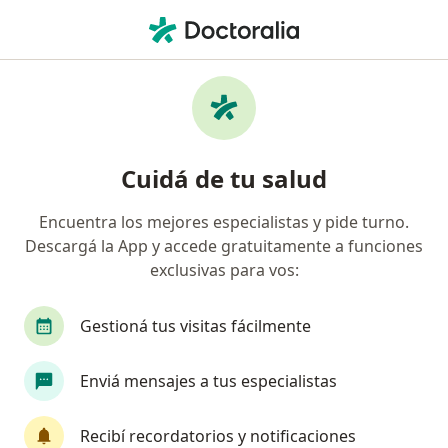
Men
¿Qué estás buscando?
Página De Inicio
Enfermedades
Artralgia
Artralgia - Información, expertos
Cuidá de tu salud
y preguntas frecuentes
Encuentra los mejores especialistas y pide turno.
Descargá la App y accede gratuitamente a funciones
exclusivas para vos:
Información
Preguntá al Especialista
Gestioná tus visitas fácilmente
Enviá mensajes a tus especialistas
No descuidés tu salud
Elegí la consulta en línea para empezar o continuar
Recibí recordatorios y notificaciones