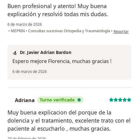
Buen profesional y atento! Muy buena
explicación y resolvió todas mis dudas.
6 de marzo de 2026
en opinión del 
•
MEPRIN
•
Consultas sucesivas Ortopedia y Traumatología
•
Reportar
Dr. Javier Adrian Bardon
Espero mejore Florencia, muchas gracias !
6 de marzo de 2026
Adriana
Turno verificado
A
Muy buena explicacion del porque de la
dolencia y el tratamiento, excelente trato con el
paciente al escucharlo , muchas gracias.
20 de febrero de 2026