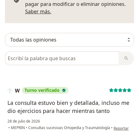
pagar para modificar o eliminar opiniones.
Más información sobre opiniones
Saber más.
Busca en opiniones
W
Turno verificado
La consulta estuvo bien y detallada, incluso me
dio ejercicios para hacer mientras tanto
28 de julio de 2026
en opinión del
•
MEPRIN
•
Consultas sucesivas Ortopedia y Traumatología
•
Reportar