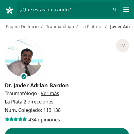
Men
¿Qué estás buscando?
Página De Inicio
Traumatólogo
La Plata
Javier Adri
Cambiar de ciud
Dr.
Javier Adrian Bardon
sobre las especializaciones
Traumatólogo
·
Ver más
La Plata
2 direcciones
Núm. Colegiado: 113.138
434 opiniones