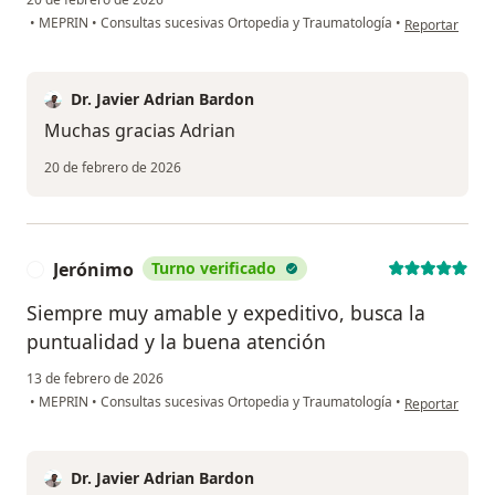
en opinión del
•
MEPRIN
•
Consultas sucesivas Ortopedia y Traumatología
•
Reportar
Dr. Javier Adrian Bardon
Muchas gracias Adrian
20 de febrero de 2026
Jerónimo
Turno verificado
J
Siempre muy amable y expeditivo, busca la
puntualidad y la buena atención
13 de febrero de 2026
en opinión del
•
MEPRIN
•
Consultas sucesivas Ortopedia y Traumatología
•
Reportar
Dr. Javier Adrian Bardon