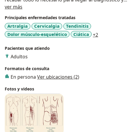
Sobre mí
no menos importante es contener al paciente persona
ver más
enferma, no veo a un organo o sistema, veo a una
Principales enfermedades tratadas
persona como ente bio psico social, alma y cuerpo,
Artralgia
Cervicalgia
Tendinitis
por ello es integral. Obviamente tratando de dar todo
a11y_sr_more_
Dolor músculo-esquelético
Ciática
+2
de mi exijo lo mismo del paciente lo cual redunda en
su beneficio
Pacientes que atiendo
Adultos
Formatos de consulta
En persona
Ver ubicaciones (2)
Fotos y videos