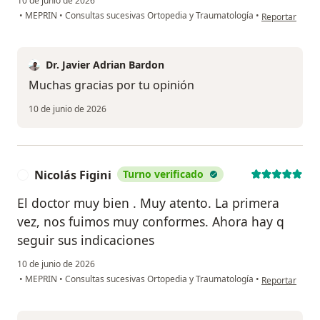
10 de junio de 2026
en opinión del
•
MEPRIN
•
Consultas sucesivas Ortopedia y Traumatología
•
Reportar
Dr. Javier Adrian Bardon
Muchas gracias por tu opinión
10 de junio de 2026
Nicolás Figini
Turno verificado
N
El doctor muy bien . Muy atento. La primera
vez, nos fuimos muy conformes. Ahora hay q
seguir sus indicaciones
10 de junio de 2026
en opinión del 
•
MEPRIN
•
Consultas sucesivas Ortopedia y Traumatología
•
Reportar