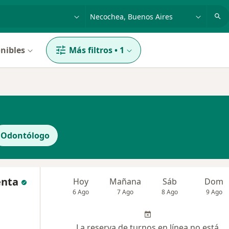
dad, enfermedad o nombre
p. ej. Buenos Aires
nibles
Más filtros
•
1
Odontólogo
enta
Hoy
Mañana
Sáb
Dom
6 Ago
7 Ago
8 Ago
9 Ago
La reserva de turnos en línea no está