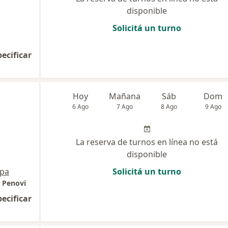
disponible
Solicitá un turno
pecificar
Hoy
Mañana
Sáb
Dom
6 Ago
7 Ago
8 Ago
9 Ago
La reserva de turnos en línea no está
disponible
pa
Solicitá un turno
o Penovi
pecificar