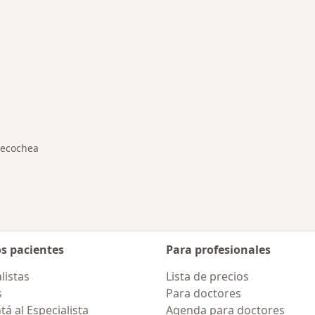
rmedades en Necochea
ecochea
ar de ciudad
os pacientes
Para profesionales
listas
Lista de precios
s
Para doctores
á al Especialista
Agenda para doctores