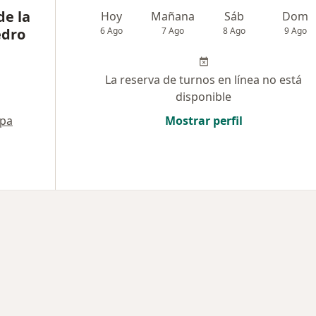
de la
Hoy
Mañana
Sáb
Dom
edro
6 Ago
7 Ago
8 Ago
9 Ago
La reserva de turnos en línea no está
disponible
pa
Mostrar perfil