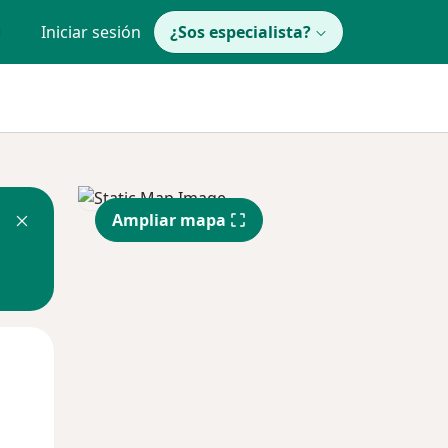
Iniciar sesión
¿Sos especialista?
Ampliar mapa
Lun
Mar
Mié
10 Ago
11 Ago
12 Ago