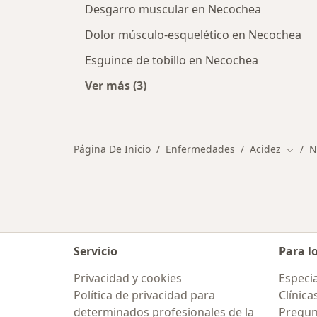
Desgarro muscular en Necochea
Dolor músculo-esquelético en Necochea
Esguince de tobillo en Necochea
Ver más (3)
Más en esta categoría: Otras enfe
Página De Inicio
Enfermedades
Acidez
N
Cambi
Servicio
Para l
Privacidad y cookies
Especia
Política de privacidad para
Clínica
determinados profesionales de la
Pregunt