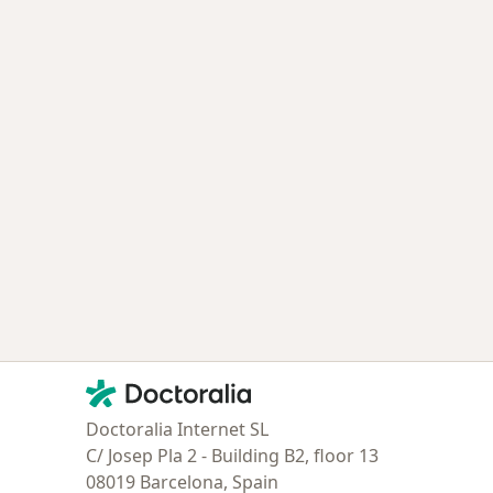
Contacto
Doctoralia - Página de inicio
Doctoralia Internet SL
C/ Josep Pla 2 - Building B2, floor 13
08019 Barcelona, Spain