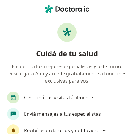
Men
Primera Consulta Oncología • La Plata, Buenos Aires
Filtros
• 1
Obra social
Mapa
Especialistas en Primera consulta Oncología
Cuidá de tu salud
La Plata
Encuentra los mejores especialistas y pide turno.
Descargá la App y accede gratuitamente a funciones
¿Qué especialidad estás buscando?
exclusivas para vos:
Oncólogo
Alergista
Analista clínico
P
Gestioná tus visitas fácilmente
Enviá mensajes a tus especialistas
Recibí recordatorios y notificaciones