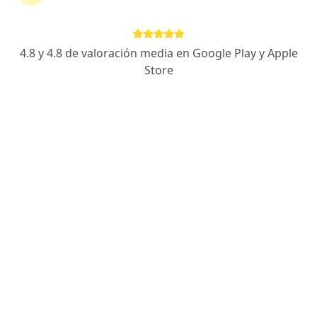
Expertos en punciones (hepática, pleural,
abdominal, raquídea)
4.8 y 4.8 de valoración media en Google Play y Apple
Store
Mario A. Rosales
Cirujano general, Cirujano torácico
Santiago del Estero
Pedir turno
Maria Alejandra Aromi
Cirujano general
Capital Federal
Pedir turno
Maria Alejandra Aromi
Cirujano general