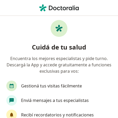
Men
¿Qué estás buscando?
Página De Inicio
Servicios
Punciones (Hepática, Pleural, Abdominal, Raquídea)
Punciones (hepática, pleural,
Cuidá de tu salud
abdominal, raquídea) -
Encuentra los mejores especialistas y pide turno.
Información, expertos y
Descargá la App y accede gratuitamente a funciones
preguntas frecuentes
exclusivas para vos:
Gestioná tus visitas fácilmente
Enviá mensajes a tus especialistas
Información
Preguntá al Especialista
Recibí recordatorios y notificaciones