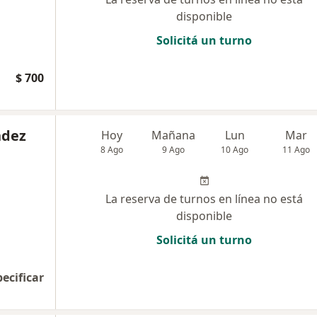
disponible
Solicitá un turno
$ 700
ndez
Hoy
Mañana
Lun
Mar
8 Ago
9 Ago
10 Ago
11 Ago
La reserva de turnos en línea no está
disponible
Solicitá un turno
pecificar