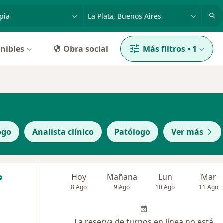
dad, enfermedad o nombre
p. ej. Buenos Aires
nibles
Obra social
Más filtros
•
1
ogo
Analista clínico
Patólogo
Ver más
Hoy
Mañana
Lun
Mar
8 Ago
9 Ago
10 Ago
11 Ago
La reserva de turnos en línea no está