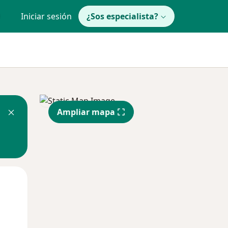
Iniciar sesión
¿Sos especialista?
Ampliar mapa
Mié
Jue
Vie
12 Ago
13 Ago
14 Ago