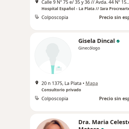
Calle 9 Nº 75 e/ 35 y 36 // Avda. 44 Nº 1568 
Colposcopia
Precio sin es
Gisela Dincal
Ginecólogo
20 n 1375, La Plata
•
Mapa
Consultorio privado
Colposcopia
Precio sin es
Dra. Maria Celest