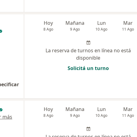
Hoy
Mañana
Lun
Mar
8 Ago
9 Ago
10 Ago
11 Ago
La reserva de turnos en línea no está
disponible
Solicitá un turno
pecificar
Hoy
Mañana
Lun
Mar
8 Ago
9 Ago
10 Ago
11 Ago
r más
La reserva de turnos en línea no está