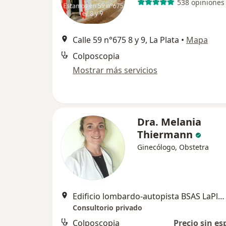
538 opiniones
Calle 59 n°675 8 y 9, La Plata
•
Mapa
Colposcopia
Mostrar más servicios
Dra. Melania
Thiermann
Ginecólogo, Obstetra
Edificio lombardo-autopista BSAS LaPlata km 35,6, Berazategui
Consultorio privado
Colposcopia
Precio sin es