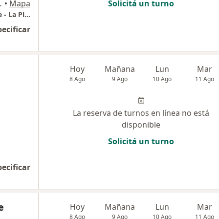
e/ 26 y 27, La Plata
•
Mapa
Solicitá un turno
Hospital Español - La Plata // Iara Procrearte - La Plata
pecificar
Hoy
Mañana
Lun
Mar
8 Ago
9 Ago
10 Ago
11 Ago
La reserva de turnos en línea no está
disponible
Solicitá un turno
pecificar
e
Hoy
Mañana
Lun
Mar
8 Ago
9 Ago
10 Ago
11 Ago