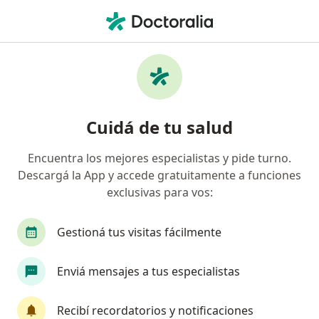
Men
Consultas Sucesivas Ginecología • La Plata, Buenos Aires
Filtros
• 1
Obra social
Mapa
Especialistas en Consultas sucesivas
Cuidá de tu salud
Ginecología La Plata
Encuentra los mejores especialistas y pide turno.
Descargá la App y accede gratuitamente a funciones
¿Qué especialidad estás buscando?
exclusivas para vos:
Ginecólogo
Obstetra
Médico clínico
Gestioná tus visitas fácilmente
Enviá mensajes a tus especialistas
Recibí recordatorios y notificaciones