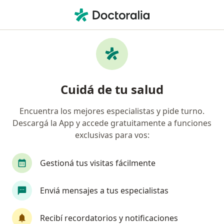
Men
Federada Salud • La Plata, Buenos Aires
Búsquedas relacionadas
Especialistas de Federada Salud
Psicólogos de Federada Salud en La Plata
Cuidá de tu salud
Nutricionistas de Federada Salud en La Plata
Encuentra los mejores especialistas y pide turno.
Psicoanalistas de Federada Salud en La Plata
Descargá la App y accede gratuitamente a funciones
Dermatólogos de Federada Salud en La Plata
exclusivas para vos:
Odontólogos de Federada Salud en La Plata
Gestioná tus visitas fácilmente
Ver más (11)
Más en esta categoría: Especialistas de Fede
Enviá mensajes a tus especialistas
Página De Inicio
La Plata
Federada Salud
Recibí recordatorios y notificaciones