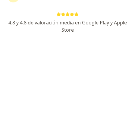
4.8 y 4.8 de valoración media en Google Play y Apple
Store
No hemos encontrado ningún Federada
Salud en La Plata, Buenos Aires