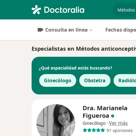
especiali
Consulta en línea
Fechas dispo
Especialistas en Métodos anticoncepti
¿Qué especialidad estás buscando?
Ginecólogo
Obstetra
Radiól
Dra. Marianela
Figueroa
·
Ver más
Ginecólogo
91 opiniones