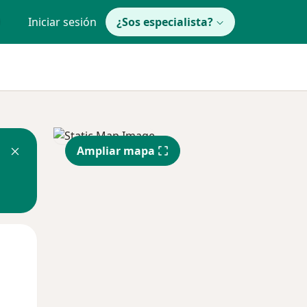
Iniciar sesión
¿Sos especialista?
Ampliar mapa
Mié
Jue
Vie
12 Ago
13 Ago
14 Ago