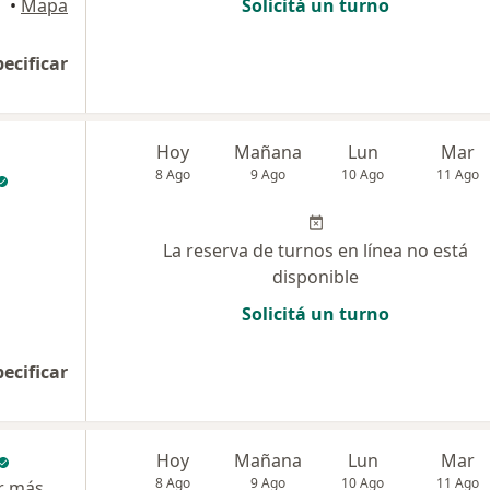
•
Mapa
Solicitá un turno
pecificar
Hoy
Mañana
Lun
Mar
8 Ago
9 Ago
10 Ago
11 Ago
La reserva de turnos en línea no está
disponible
Solicitá un turno
pecificar
Hoy
Mañana
Lun
Mar
8 Ago
9 Ago
10 Ago
11 Ago
r más