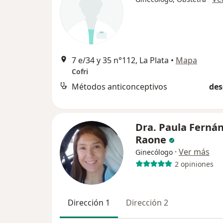
7 e/34 y 35 n°112, La Plata
•
Mapa
Cofri
Métodos anticonceptivos
des
Dra. Paula Ferná
Raone
·
Ver más
Ginecólogo
2 opiniones
Dirección 1
Dirección 2