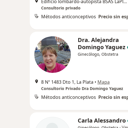
Edificio lombardo-autopista BSAS LaPlata km 35,6, Berazategui
Consultorio privado
Métodos anticonceptivos
Precio sin es
Dra. Alejandra
Domingo Yaguez
Ginecólogo, Obstetra
8 Nº 1483 Dto 1, La Plata
•
Mapa
Consultorio Privado Dra Domingo Yaguez
Métodos anticonceptivos
Precio sin es
Carla Alessandro
·
Ve
Ginecólogo, Obstetra