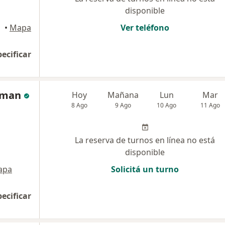
disponible
•
Mapa
Ver teléfono
pecificar
lman
Hoy
Mañana
Lun
Mar
8 Ago
9 Ago
10 Ago
11 Ago
La reserva de turnos en línea no está
disponible
apa
Solicitá un turno
pecificar