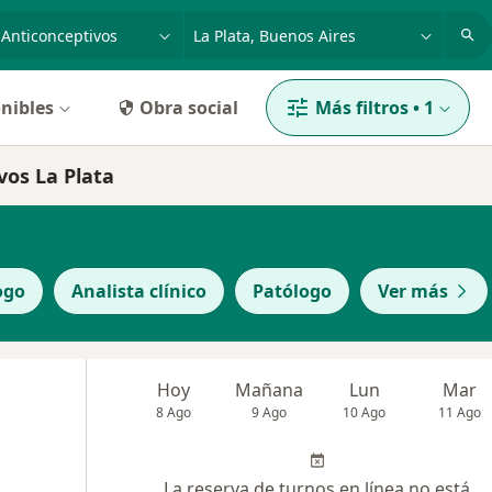
dad, enfermedad o nombre
p. ej. Buenos Aires
nibles
Obra social
Más filtros
•
1
vos La Plata
ogo
Analista clínico
Patólogo
Ver más
Hoy
Mañana
Lun
Mar
8 Ago
9 Ago
10 Ago
11 Ago
La reserva de turnos en línea no está