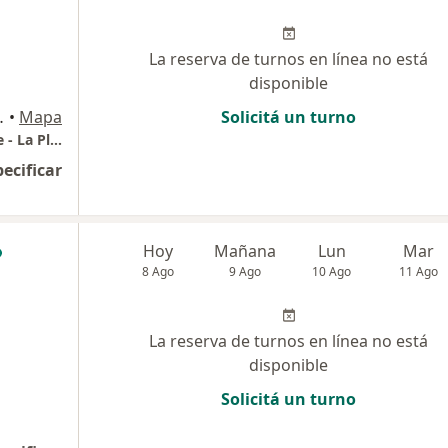
La reserva de turnos en línea no está
disponible
e/ 26 y 27, La Plata
•
Mapa
Solicitá un turno
Hospital Español - La Plata // Iara Procrearte - La Plata
pecificar
Hoy
Mañana
Lun
Mar
8 Ago
9 Ago
10 Ago
11 Ago
La reserva de turnos en línea no está
disponible
Solicitá un turno