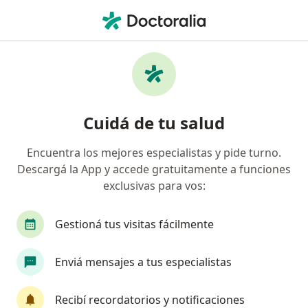
Men
Primera Consulta Urología • La Plata, Buenos Aires
Filtros
• 1
Obra social
Mapa
Especialistas en Primera consulta Urología
Cuidá de tu salud
La Plata
Encuentra los mejores especialistas y pide turno.
Descargá la App y accede gratuitamente a funciones
¿Qué especialidad estás buscando?
exclusivas para vos:
Urólogo
Analista clínico
Cardiólogo
Gestioná tus visitas fácilmente
Enviá mensajes a tus especialistas
Recibí recordatorios y notificaciones