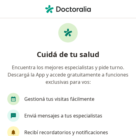
Men
Artroplastía • La Plata, Buenos Aires
Filtros
• 1
Obra social
Mapa
Especialistas en Artroplastía La Plata
Cuidá de tu salud
Encuentra los mejores especialistas y pide turno.
¿Qué especialidad estás buscando?
Descargá la App y accede gratuitamente a funciones
Traumatólogo
Cirujano plástico
Dermató
exclusivas para vos:
Gestioná tus visitas fácilmente
Enviá mensajes a tus especialistas
Recibí recordatorios y notificaciones