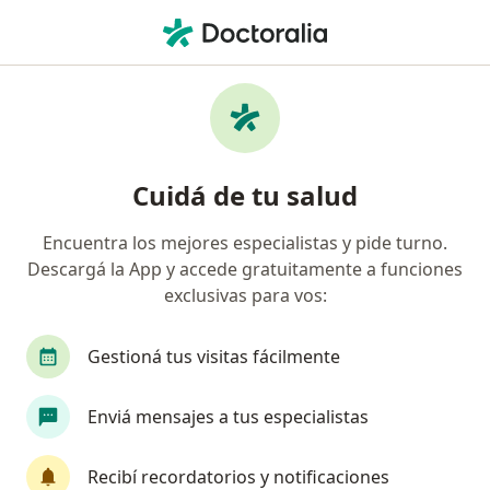
Men
Placas De Relajación • La Plata, Buenos Aires
Filtros
• 1
Obra social
Mapa
Especialistas en Placas de Relajación La
Cuidá de tu salud
Plata
Encuentra los mejores especialistas y pide turno.
Descargá la App y accede gratuitamente a funciones
¿Qué especialidad estás buscando?
exclusivas para vos:
Odontólogo
Cirujano oral y maxilofacial
Gestioná tus visitas fácilmente
Enviá mensajes a tus especialistas
Recibí recordatorios y notificaciones