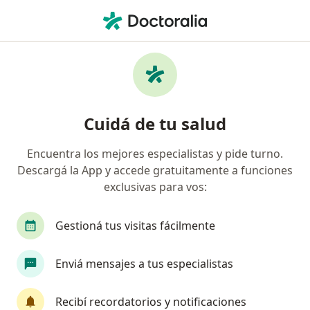
Men
Placas De Relajación • Adrogué, Buenos Aires
Filtros
• 1
Obra social
Mapa
Especialistas en Placas de Relajación
Cuidá de tu salud
Adrogué
Encuentra los mejores especialistas y pide turno.
Descargá la App y accede gratuitamente a funciones
¿Qué especialidad estás buscando?
exclusivas para vos:
Odontólogo
Cirujano oral y maxilofacial
Gestioná tus visitas fácilmente
Enviá mensajes a tus especialistas
Recibí recordatorios y notificaciones