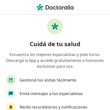
Men
Placas De Relajación • Ensenada, Buenos Aires
Filtros
• 1
Obra social
Mapa
Especialistas en Placas de Relajación
Cuidá de tu salud
Ensenada
Encuentra los mejores especialistas y pide turno.
Descargá la App y accede gratuitamente a funciones
¿Qué especialidad estás buscando?
exclusivas para vos:
Odontólogo
Cirujano oral y maxilofacial
Gestioná tus visitas fácilmente
Enviá mensajes a tus especialistas
Recibí recordatorios y notificaciones