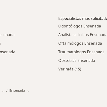
Especialistas más solicitad
Odontólogos Ensenada
Ensenada
Analistas clínicos Ensenad
a
Oftalmólogos Ensenada
 Ensenada
Traumatólogos Ensenada
Obstetras Ensenada
Ver más (15)
cios en Ensenada
Más en esta categor
Ensenada
Cambiar de ciudad
Cambiar de ciudad