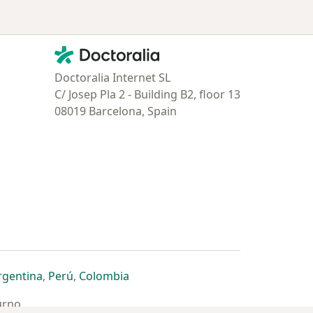
Contacto
Doctoralia - Página de inicio
Doctoralia Internet SL
C/ Josep Pla 2 - Building B2, floor 13
08019 Barcelona, Spain
estaña
 nueva pestaña
n una nueva pestaña
 abre en una nueva pestaña
se abre en una nueva pestaña
se abre en una nueva pestaña
se abre en una nueva pestaña
rgentina
,
Perú
,
Colombia
urno