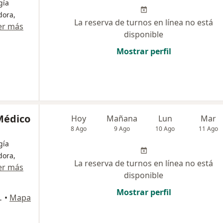
gía
dora,
La reserva de turnos en línea no está
er más
disponible
Mostrar perfil
 Médico
Hoy
Mañana
Lun
Mar
8 Ago
9 Ago
10 Ago
11 Ago
gía
dora,
La reserva de turnos en línea no está
er más
disponible
Mostrar perfil
86, Ensenada
•
Mapa