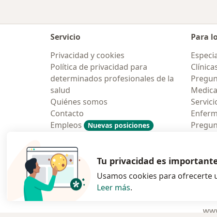
Servicio
Para l
Privacidad y cookies
Especia
Política de privacidad para
Clínica
determinados profesionales de la
Pregunt
salud
Medic
Quiénes somos
Servici
Contacto
Enfer
Empleos
Pregun
Nuevas posiciones
Condiciones Generales de
Aplicac
Contratación
Tu privacidad es important
Usamos cookies para ofrecerte u
Leer más
.
se abre en una n
se abre 
s
Polska
,
Türkiye
,
España
,
www