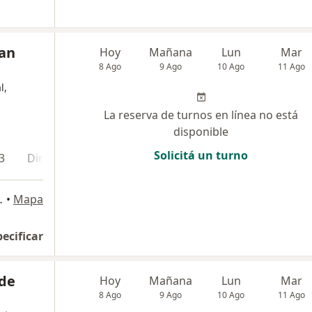
ian
Hoy
Mañana
Lun
Mar
8 Ago
9 Ago
10 Ago
11 Ago
l,
La reserva de turnos en línea no está
disponible
Solicitá un turno
3
Dirección 4
Dirección 5
86, Ensenada
•
Mapa
pecificar
 de
Hoy
Mañana
Lun
Mar
8 Ago
9 Ago
10 Ago
11 Ago