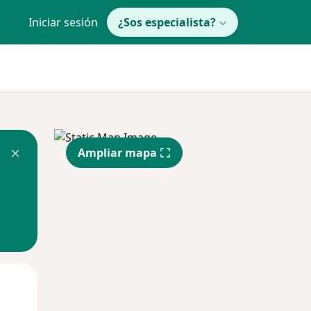
Iniciar sesión
¿Sos especialista?
Ampliar mapa
Mié
Jue
Vie
12 Ago
13 Ago
14 Ago