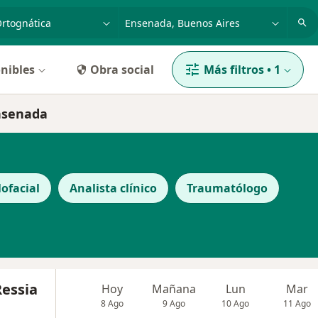
dad, enfermedad o nombre
p. ej. Buenos Aires
nibles
Obra social
Más filtros
•
1
Ensenada
lofacial
Analista clínico
Traumatólogo
Ressia
Hoy
Mañana
Lun
Mar
8 Ago
9 Ago
10 Ago
11 Ago