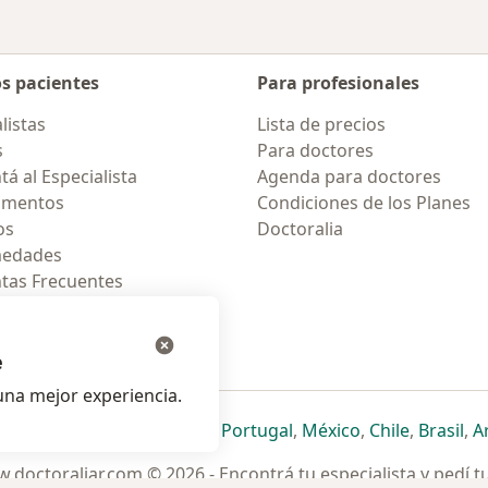
os pacientes
Para profesionales
listas
Lista de precios
s
Para doctores
á al Especialista
Agenda para doctores
amentos
Condiciones de los Planes
os
Doctoralia
medades
tas Frecuentes
ión para móvil
e
na mejor experiencia.
ueva pestaña
en una nueva pestaña
e abre en una nueva pestaña
se abre en una nueva pestaña
se abre en una nueva pestaña
se abre en una nueva pestaña
se abre en una nueva p
se abre en una
se abre e
se
Italia
,
Deutschland
,
Česko
,
Portugal
,
México
,
Chile
,
Brasil
,
A
.doctoraliar.com © 2026 - Encontrá tu especialista y pedí t