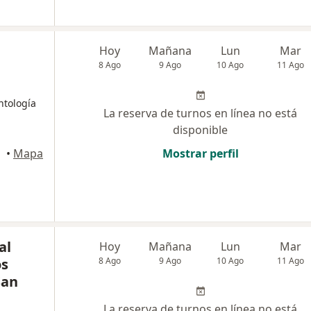
Hoy
Mañana
Lun
Mar
8 Ago
9 Ago
10 Ago
11 Ago
ntología
La reserva de turnos en línea no está
disponible
•
Mapa
Mostrar perfil
al
Hoy
Mañana
Lun
Mar
os
8 Ago
9 Ago
10 Ago
11 Ago
San
La reserva de turnos en línea no está