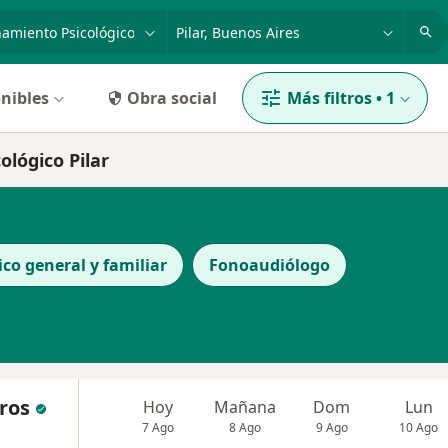
dad, enfermedad o nombre
p. ej. Buenos Aires
nibles
Obra social
Más filtros
•
1
lógico Pilar
co general y familiar
Fonoaudiólogo
eros
Hoy
Mañana
Dom
Lun
7 Ago
8 Ago
9 Ago
10 Ago