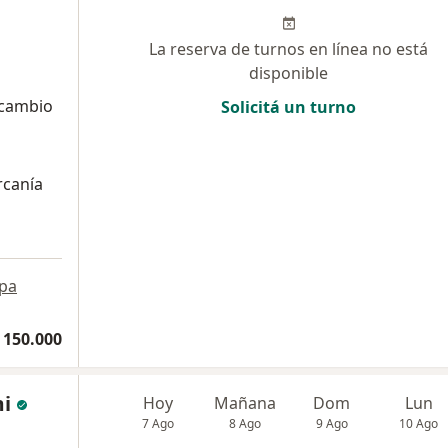
La reserva de turnos en línea no está
disponible
 cambio
Solicitá un turno
rcanía
pa
 150.000
mi
Hoy
Mañana
Dom
Lun
7 Ago
8 Ago
9 Ago
10 Ago