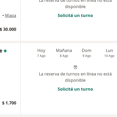
La reserva de turnos en línea no está
disponible
•
Mapa
Solicitá un turno
$ 30.000
e
Hoy
Mañana
Dom
Lun
7 Ago
8 Ago
9 Ago
10 Ago
La reserva de turnos en línea no está
disponible
Solicitá un turno
$ 1.700