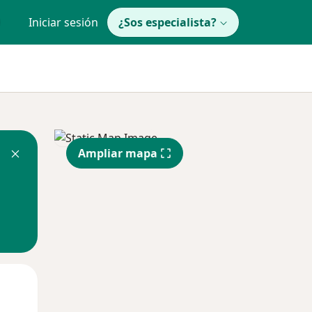
Iniciar sesión
¿Sos especialista?
Ampliar mapa
Mar
Mié
Jue
11 Ago
12 Ago
13 Ago