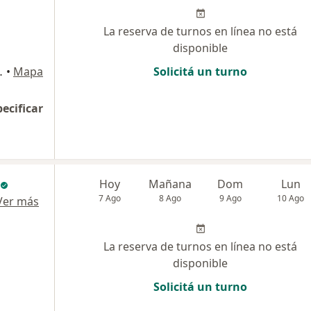
La reserva de turnos en línea no está
disponible
 Club - Escobar, Garín
•
Mapa
Solicitá un turno
pecificar
Hoy
Mañana
Dom
Lun
7 Ago
8 Ago
9 Ago
10 Ago
Ver más
La reserva de turnos en línea no está
disponible
Solicitá un turno