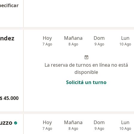
pecificar
ández
Hoy
Mañana
Dom
Lun
7 Ago
8 Ago
9 Ago
10 Ago
La reserva de turnos en línea no está
disponible
Solicitá un turno
$ 45.000
uzzo
Hoy
Mañana
Dom
Lun
7 Ago
8 Ago
9 Ago
10 Ago