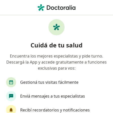
Men
Psicólogo • Mendoza Capital, Mendoza
Filtros
Obra social:
IOSE
M
Psicólogos recomendados de IOSE en
Cuidá de tu salud
Mendoza Capital
Encuentra los mejores especialistas y pide turno.
Descargá la App y accede gratuitamente a funciones
exclusivas para vos:
Gestioná tus visitas fácilmente
Enviá mensajes a tus especialistas
Imágenes Cuyo.
Psicología, Medicina general y familiar
Recibí recordatorios y notificaciones