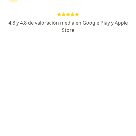
Adolfo Calle 3356 Villa Nueva, Guaymallen
•
Mapa
Ningún profesional de este centro tiene turnos disponibles
4.8 y 4.8 de valoración media en Google Play y Apple
Mostrar perfil
Store
Centro Médico Balcarce
·
Ver más
Psicología, Clínica médica, Cirugía general
Balcarce 305, Godoy Cruz
•
Mapa
Ningún profesional de este centro tiene turnos disponibles
Mostrar perfil