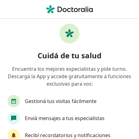
Men
Analista Clínico • Mendoza Capital, Mendoza
Filtros
Obra social:
IOSE
M
Analistas clínicos recomendados de IOSE en
Cuidá de tu salud
Mendoza Capital
Encuentra los mejores especialistas y pide turno.
Descargá la App y accede gratuitamente a funciones
exclusivas para vos:
Gestioná tus visitas fácilmente
Enviá mensajes a tus especialistas
Dr. Juan Manuel Avendaño
·
Ver más
Analista clínico, Bioquímico
Recibí recordatorios y notificaciones
1 opinión