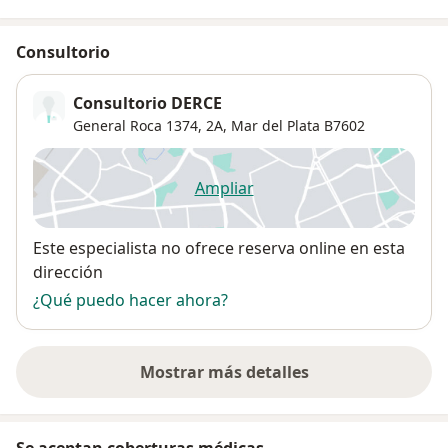
Consultorio
Consultorio DERCE
General Roca 1374,
2A,
Mar del Plata
B7602
Ampliar
se abre en una nueva pestañ
Disponibilidad
Este especialista no ofrece reserva online en esta
dirección
¿Qué puedo hacer ahora?
Mostrar más detalles
sobre la dirección