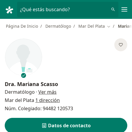
Men
¿Qué estás buscando?
Página De Inicio
Dermatólogo
Mar Del Plata
Marian
Cambiar de 
Dra.
Mariana Scasso
sobre las especializaciones
Dermatólogo
·
Ver más
Mar del Plata
1 dirección
Núm. Colegiado: 94482 120573
Datos de contacto