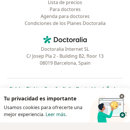
Lista de precios
Para doctores
Agenda para doctores
Condiciones de los Planes Doctoralia
Contacto
Doctoralia - Página de inicio
Doctoralia Internet SL
C/ Josep Pla 2 - Building B2, floor 13
08019 Barcelona, Spain
se abre en una nueva pestaña
se abre en una nueva pestaña
se abre en una nueva pestaña
se abre en una nueva pes
se abre en 
se a
Polska
,
Türkiye
,
España
,
Italia
,
Deutschland
,
Česko
,
se abre en una nueva pestaña
se abre en una nueva pestaña
se abre en una nueva pestaña
se abre en una nueva p
se abre en 
se abr
Portugal
,
México
,
Chile
,
Brasil
,
Argentina
,
Perú
,
Tu privacidad es importante
se abre en una nueva pe
Colombia
Usamos cookies para ofrecerte una
mejor experiencia.
www.doctoraliar.com © 2026 - Encontrá tu
Leer más
.
especialista y pedí turno