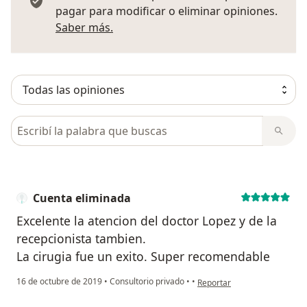
pagar para modificar o eliminar opiniones.
Más información sobre opiniones
Saber más.
Busca en opiniones
Cuenta eliminada
Excelente la atencion del doctor Lopez y de la
recepcionista tambien.
La cirugia fue un exito. Super recomendable
en opinión del usuario Cuent
16 de octubre de 2019
•
Consultorio privado
•
•
Reportar