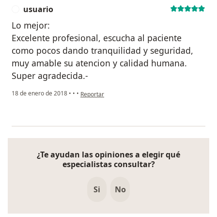
usuario
U
Lo mejor:
Excelente profesional, escucha al paciente
como pocos dando tranquilidad y seguridad,
muy amable su atencion y calidad humana.
Super agradecida.-
en opinión del usuario usuario
18 de enero de 2018
•
•
•
Reportar
¿Te ayudan las opiniones a elegir qué
especialistas consultar?
Si
No