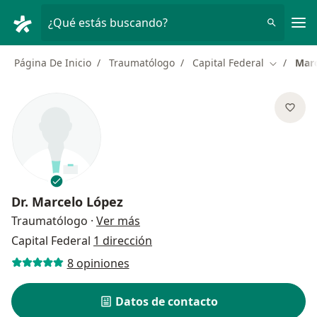
Men
¿Qué estás buscando?
Página De Inicio
Traumatólogo
Capital Federal
Marc
Cambiar d
Dr.
Marcelo López
sobre las especializaciones
Traumatólogo
·
Ver más
Capital Federal
1 dirección
8 opiniones
Datos de contacto