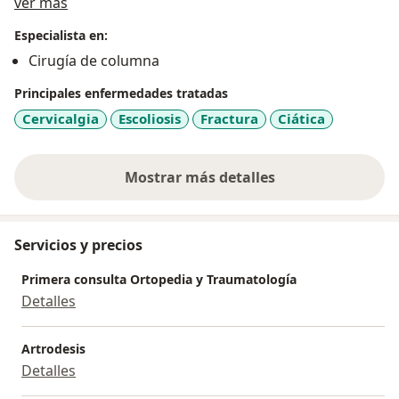
Sobre mí
UP
ver más
Accord Salud
Especialista en:
CS salud
Cirugía de columna
Omint
Principales enfermedades tratadas
Cervicalgia
Escoliosis
Fractura
Ciática
Mostrar más detalles
sobre la experiencia
Servicios y precios
Primera consulta Ortopedia y Traumatología
Detalles
Artrodesis
Detalles