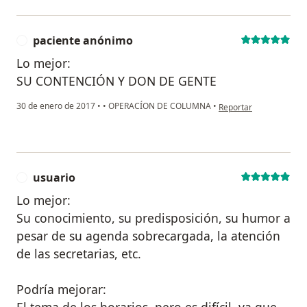
paciente anónimo
P
Lo mejor:
SU CONTENCIÓN Y DON DE GENTE
en opinión del usuario
30 de enero de 2017
•
•
OPERACÍON DE COLUMNA
•
Reportar
usuario
U
Lo mejor:
Su conocimiento, su predisposición, su humor a
pesar de su agenda sobrecargada, la atención
de las secretarias, etc.
Podría mejorar:
El tema de los horarios, pero es difícil, ya que