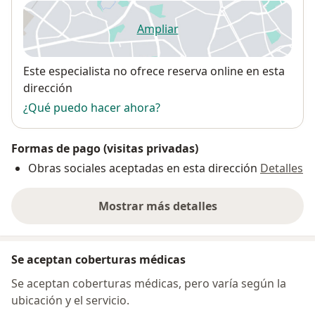
Ampliar
se abre en una nueva pestañ
Disponibilidad
Este especialista no ofrece reserva online en esta
dirección
¿Qué puedo hacer ahora?
Formas de pago (visitas privadas)
Obras sociales aceptadas en esta dirección
Detalles
Mostrar más detalles
sobre la dirección
Se aceptan coberturas médicas
Se aceptan coberturas médicas, pero varía según la
ubicación y el servicio.