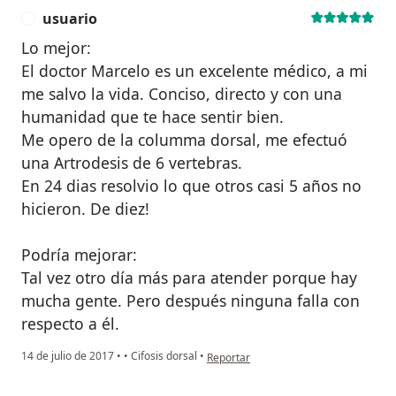
usuario
U
Lo mejor:
El doctor Marcelo es un excelente médico, a mi
me salvo la vida. Conciso, directo y con una
humanidad que te hace sentir bien.
Me opero de la columma dorsal, me efectuó
una Artrodesis de 6 vertebras.
En 24 dias resolvio lo que otros casi 5 años no
hicieron. De diez!
Podría mejorar:
Tal vez otro día más para atender porque hay
mucha gente. Pero después ninguna falla con
respecto a él.
en opinión del usuario usuario
14 de julio de 2017
•
•
Cifosis dorsal
•
Reportar