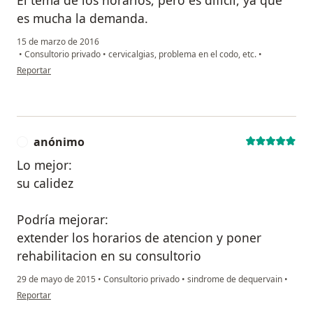
es mucha la demanda.
15 de marzo de 2016
•
Consultorio privado
•
cervicalgias, problema en el codo, etc.
•
en opinión del usuario usuario
Reportar
anónimo
A
Lo mejor:
su calidez
Podría mejorar:
extender los horarios de atencion y poner
rehabilitacion en su consultorio
29 de mayo de 2015
•
Consultorio privado
•
sindrome de dequervain
•
en opinión del usuario anónimo
Reportar