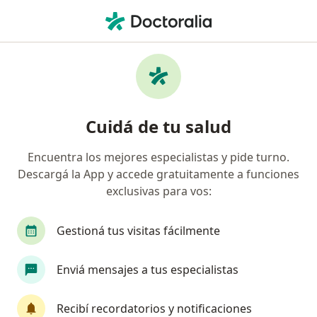
Men
Traumatólogo • Villa Ortúzar, Capital Federal, Capital Federal
Filtros
Obra social
Mapa
Traumatólogos en Villa Ortúzar, Capital
Cuidá de tu salud
Federal
Encuentra los mejores especialistas y pide turno.
Descargá la App y accede gratuitamente a funciones
¿Cuál es tu obra social?
exclusivas para vos:
OSDE Binario
Swiss Medical
IOMA
Ga
Gestioná tus visitas fácilmente
Enviá mensajes a tus especialistas
Recibí recordatorios y notificaciones