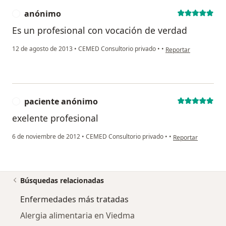
anónimo
A
Es un profesional con vocación de verdad
en opinión del usuar
12 de agosto de 2013
•
CEMED Consultorio privado
•
•
Reportar
paciente anónimo
P
exelente profesional
en opinión del usu
6 de noviembre de 2012
•
CEMED Consultorio privado
•
•
Reportar
Búsquedas relacionadas
Enfermedades más tratadas
Alergia alimentaria en Viedma