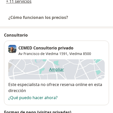
+ 11 servicios
¿Cómo funcionan los precios?
Consultorio
CEMED Consultorio privado
Av Francisco de Viedma 1591,
Viedma
8500
Ampliar
se abre en una nueva pestañ
Disponibilidad
Este especialista no ofrece reserva online en esta
dirección
¿Qué puedo hacer ahora?
Formas de pago (visitas privadas)