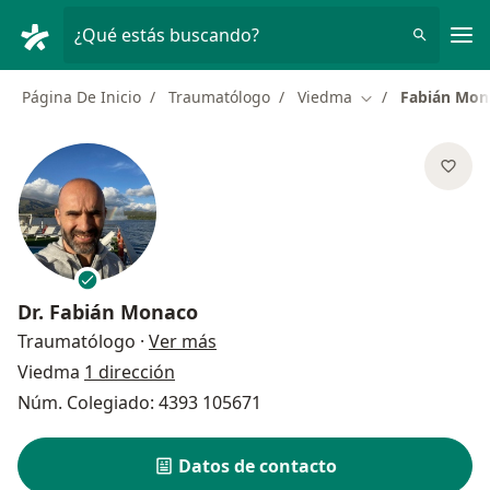
Men
¿Qué estás buscando?
Página De Inicio
Traumatólogo
Viedma
Fabián Mon
Cambiar de ciud
Dr.
Fabián Monaco
sobre las especializaciones
Traumatólogo
·
Ver más
Viedma
1 dirección
Núm. Colegiado: 4393 105671
Datos de contacto