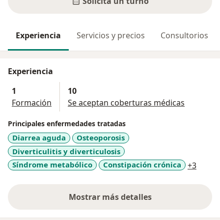
Solicitá un turno
Experiencia
Servicios y precios
Consultorios
Experiencia
1
10
Formación
Se aceptan coberturas médicas
Principales enfermedades tratadas
Diarrea aguda
Osteoporosis
Diverticulitis y diverticulosis
a11y_
Síndrome metabólico
Constipación crónica
+3
Mostrar más detalles
sobre la experiencia