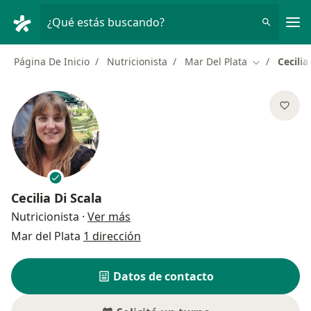
Men
¿Qué estás buscando?
Página De Inicio
Nutricionista
Mar Del Plata
Cecilia
Cambiar de 
Cecilia Di Scala
sobre las especializaciones
Nutricionista
·
Ver más
Mar del Plata
1 dirección
Datos de contacto