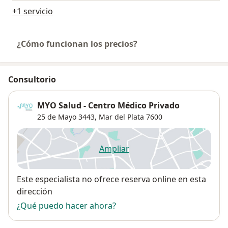
+1 servicio
¿Cómo funcionan los precios?
Consultorio
MYO Salud - Centro Médico Privado
25 de Mayo 3443,
Mar del Plata
7600
Ampliar
se abre en una nueva pestañ
Disponibilidad
Este especialista no ofrece reserva online en esta
dirección
¿Qué puedo hacer ahora?