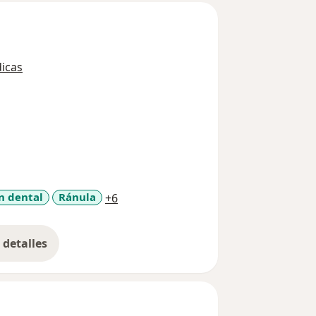
icas
a11y_sr_more_diseases
n dental
Ránula
+6
detalles
bre la experiencia