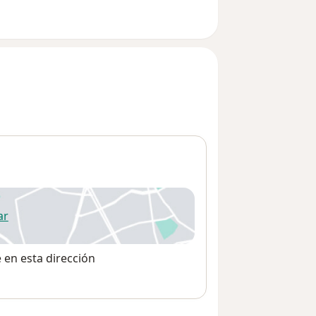
ar
 abre en una nueva pestaña
e en esta dirección