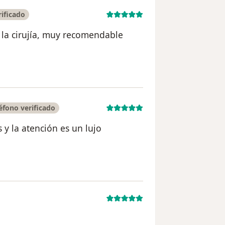
ificado
 la cirujía, muy recomendable
rio Silvia Frigerio
fono verificado
 y la atención es un lujo
ario Alexa Spitale Frigerio