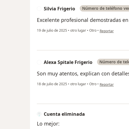
Silvia Frigerio
Número de teléfono ver
S
Excelente profesional demostradas en
en opinión del usua
19 de julio de 2025
•
otro lugar
•
Otro
•
Reportar
Alexa Spitale Frigerio
Número de telé
A
Son muy atentos, explican con detalles
en opinión del usu
18 de julio de 2025
•
otro lugar
•
Otro
•
Reportar
Cuenta eliminada
Lo mejor: