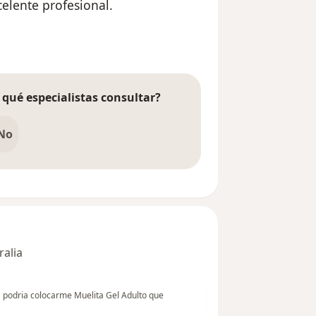
elente profesional.
l usuario Cuenta eliminada
 qué especialistas consultar?
No
ralia
 podria colocarme Muelita Gel Adulto que