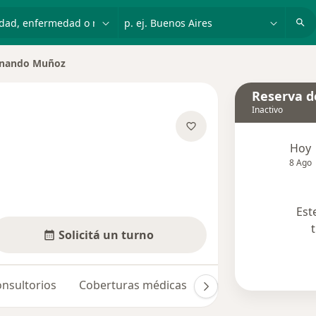
dad, enfermedad o nombre
p. ej. Buenos Aires
rnando Muñoz
 de ciudad
Reserva de
Inactivo
bre las especializaciones
Hoy
8 Ago
Est
Solicitá un turno
nsultorios
Coberturas médicas
Opiniones (3)
Du