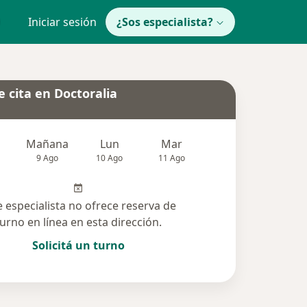
Iniciar sesión
¿Sos especialista?
 cita en Doctoralia
Mañana
Lun
Mar
Mié
Jue
9 Ago
10 Ago
11 Ago
12 Ago
13 Ag
e especialista no ofrece reserva de
turno en línea en esta dirección.
Solicitá un turno
das solucionadas (2)