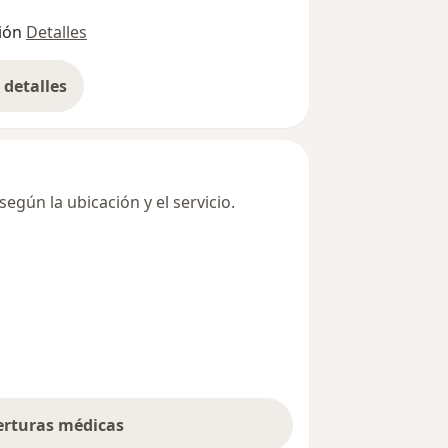
ión
Detalles
detalles
bre la dirección
egún la ubicación y el servicio.
berturas médicas