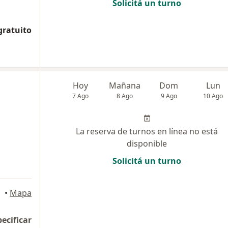
Solicitá un turno
gratuito
Hoy
Mañana
Dom
Lun
7 Ago
8 Ago
9 Ago
10 Ago
La reserva de turnos en línea no está
disponible
Solicitá un turno
•
Mapa
pecificar