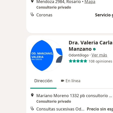
Mendoza 2984, Rosario
•
Mapa
Consultorio privado
Coronas
Servicio 
Dra. Valeria Carla
Manzano
·
Ver más
Odontólogo
108 opiniones
Dirección
En línea
Mariano Moreno 1332 pb consultorio numero 4, Rosario
Consultorio privado
Consultas sucesivas Odontología
Precio sin es