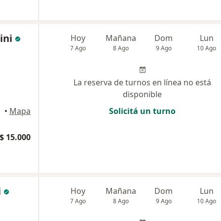
ini
Hoy
Mañana
Dom
Lun
7 Ago
8 Ago
9 Ago
10 Ago
La reserva de turnos en línea no está
disponible
•
Mapa
Solicitá un turno
$ 15.000
i
Hoy
Mañana
Dom
Lun
7 Ago
8 Ago
9 Ago
10 Ago