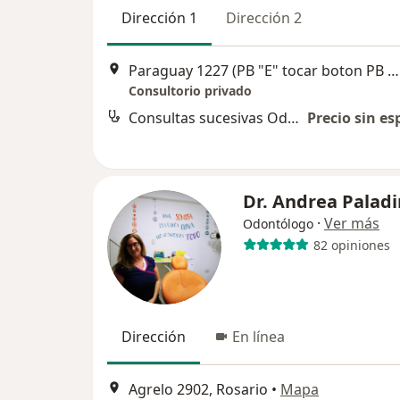
Dirección 1
Dirección 2
Paraguay 1227 (PB "E" tocar boton PB y boton E "AMBOS en ese orden"), Rosario
Consultorio privado
Consultas sucesivas Odontología
Precio sin es
Dr. Andrea Palad
·
Ver más
Odontólogo
82 opiniones
Dirección
En línea
Agrelo 2902, Rosario
•
Mapa