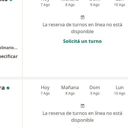
7 Ago
8 Ago
9 Ago
10 Ago
La reserva de turnos en línea no está
disponible
Solicitá un turno
COIE Consultorios Odontológicos Interdisciplinarios Rosario
pecificar
ra
Hoy
Mañana
Dom
Lun
7 Ago
8 Ago
9 Ago
10 Ago
La reserva de turnos en línea no está
disponible