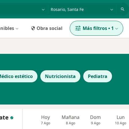
dad, enfermedad o nombre
p. ej. Buenos Aires
nibles
Obra social
Más filtros
•
1
édico estético
Nutricionista
Pediatra
rate
Hoy
Mañana
Dom
Lun
7 Ago
8 Ago
9 Ago
10 Ago