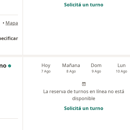
Solicitá un turno
•
Mapa
pecificar
ino
Hoy
Mañana
Dom
Lun
7 Ago
8 Ago
9 Ago
10 Ago
La reserva de turnos en línea no está
disponible
Solicitá un turno