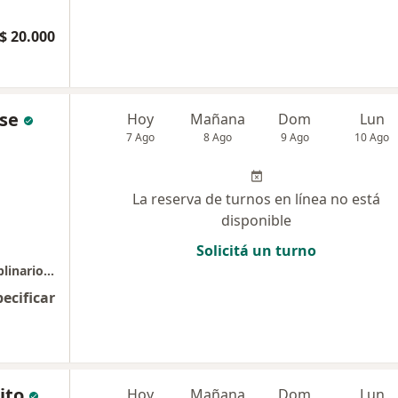
$ 20.000
ese
Hoy
Mañana
Dom
Lun
7 Ago
8 Ago
9 Ago
10 Ago
La reserva de turnos en línea no está
disponible
Solicitá un turno
COIE Consultorios Odontológicos Interdisciplinarios Rosario
pecificar
ito
Hoy
Mañana
Dom
Lun