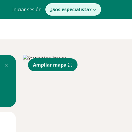
Iniciar sesión
¿Sos especialista?
Ampliar mapa
Mar
Mié
Jue
11 Ago
12 Ago
13 Ago