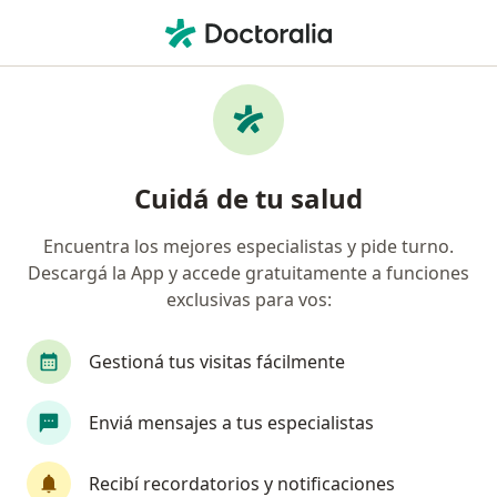
Men
Odontólogo • Puerto Gral San Martín, Santa Fe
Filtros
Obra social
Mapa
Odontólogos en Puerto Gral. San Martín
Cuidá de tu salud
Encuentra los mejores especialistas y pide turno.
¿Cuál es tu obra social?
Descargá la App y accede gratuitamente a funciones
Swiss Medical
AcaSalud
exclusivas para vos:
Gestioná tus visitas fácilmente
Enviá mensajes a tus especialistas
Recibí recordatorios y notificaciones