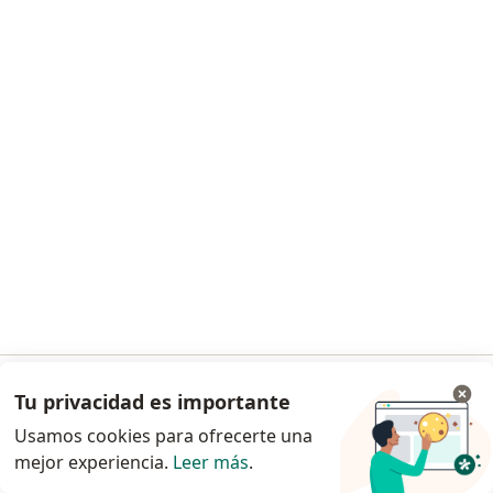
Dra. Claudia A Bartolucci
Odontólogo
YAPEYU 32 (DPTO 1), General San Martín
•
Mapa
Consultorio privado
Este especialista no ofrece reserva de turno en línea en esta dirección.
Solicitá un turno
Tu privacidad es importante
Ir a la app
Usamos cookies para ofrecerte una
mejor experiencia.
Leer más
.
Continuar en el navegador