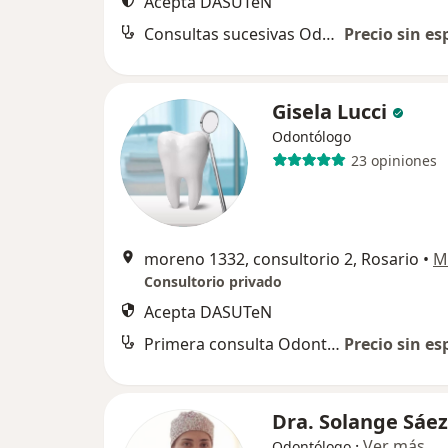
Acepta DASUTeN
Consultas sucesivas Odontología
Precio sin es
Gisela Lucci
Odontólogo
23 opiniones
moreno 1332, consultorio 2, Rosario
•
M
Consultorio privado
Acepta DASUTeN
Primera consulta Odontología
Precio sin es
Dra. Solange Sáez
·
Ver más
Odontólogo