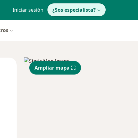
Iniciar sesión
¿Sos especialista?
tros
Mar
Mié
Jue
Ampliar mapa
11 Ago
12 Ago
13 Ago