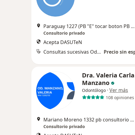
Paraguay 1227 (PB "E" tocar boton PB y boton E "AMBOS en ese orden"), Rosario
Consultorio privado
Acepta DASUTeN
Consultas sucesivas Odontología
Precio sin es
Dra. Valeria Carla
Manzano
·
Ver más
Odontólogo
108 opiniones
Mariano Moreno 1332 pb consultorio numero 4, Rosario
Consultorio privado