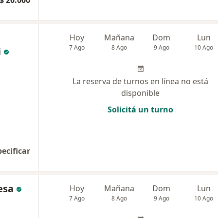
$ 20.000
Hoy
Mañana
Dom
Lun
7 Ago
8 Ago
9 Ago
10 Ago
i
La reserva de turnos en línea no está
disponible
Solicitá un turno
pecificar
esa
Hoy
Mañana
Dom
Lun
7 Ago
8 Ago
9 Ago
10 Ago