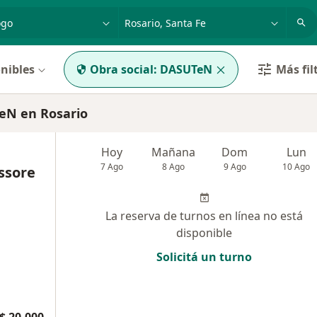
dad, enfermedad o nombre
p. ej. Buenos Aires
nibles
Obra social:
DASUTeN
Más fil
eN en Rosario
Hoy
Mañana
Dom
Lun
7 Ago
8 Ago
9 Ago
10 Ago
issore
La reserva de turnos en línea no está
disponible
Solicitá un turno