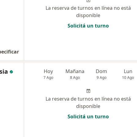
La reserva de turnos en línea no está
disponible
Solicitá un turno
pecificar
sia
Hoy
Mañana
Dom
Lun
7 Ago
8 Ago
9 Ago
10 Ago
La reserva de turnos en línea no está
disponible
Solicitá un turno