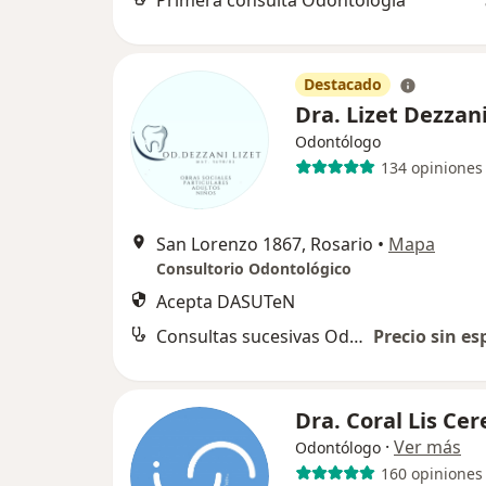
Primera consulta Odontología
Destacado
Dra. Lizet Dezzan
Odontólogo
134 opiniones
San Lorenzo 1867, Rosario
•
Mapa
Consultorio Odontológico
Acepta DASUTeN
Consultas sucesivas Odontología
Precio sin es
Dra. Coral Lis Cer
·
Ver más
Odontólogo
160 opiniones