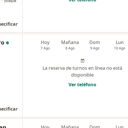
pecificar
ro
Hoy
Mañana
Dom
Lun
7 Ago
8 Ago
9 Ago
10 Ago
La reserva de turnos en línea no está
disponible
Ver teléfono
pecificar
ian
Hoy
Mañana
Dom
Lun