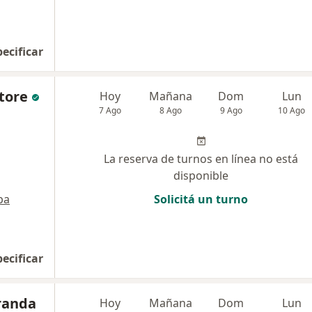
pecificar
tore
Hoy
Mañana
Dom
Lun
7 Ago
8 Ago
9 Ago
10 Ago
La reserva de turnos en línea no está
disponible
pa
Solicitá un turno
pecificar
randa
Hoy
Mañana
Dom
Lun