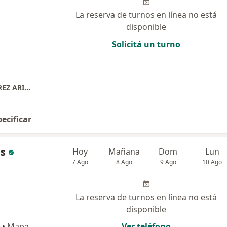
La reserva de turnos en línea no está
disponible
Solicitá un turno
CONSULTORIO ODONTOLOGICO DRA. ALVAREZ ARIGÒS ANDREA
pecificar
as
Hoy
Mañana
Dom
Lun
7 Ago
8 Ago
9 Ago
10 Ago
La reserva de turnos en línea no está
disponible
•
Mapa
Ver teléfono