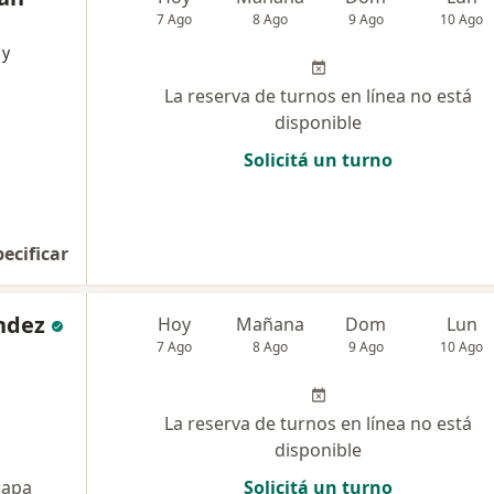
7 Ago
8 Ago
9 Ago
10 Ago
 y
La reserva de turnos en línea no está
disponible
Solicitá un turno
pecificar
ndez
Hoy
Mañana
Dom
Lun
7 Ago
8 Ago
9 Ago
10 Ago
La reserva de turnos en línea no está
disponible
apa
Solicitá un turno