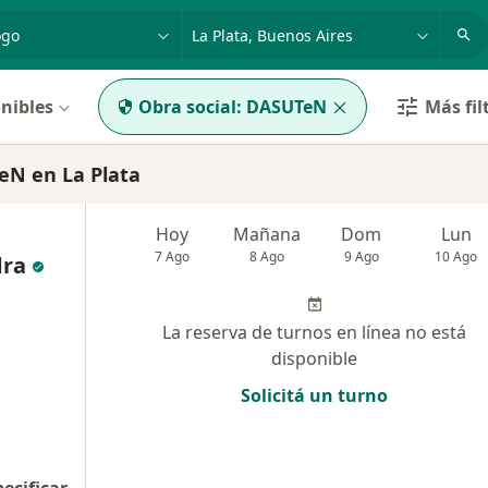
dad, enfermedad o nombre
p. ej. Buenos Aires
nibles
Obra social:
DASUTeN
Más fil
N en La Plata
Hoy
Mañana
Dom
Lun
7 Ago
8 Ago
9 Ago
10 Ago
dra
La reserva de turnos en línea no está
disponible
Solicitá un turno