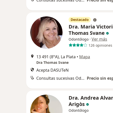
Consultas sucesivas Odontología
Precio sin es
Destacado
Dra. Maria Victor
Thomas Svane
·
Ver más
Odontólogo
126 opiniones
13 491 (8°A), La Plata
•
Mapa
Dra Thomas Svane
Acepta DASUTeN
Consultas sucesivas Odontología
Precio sin es
Dra. Andrea Alva
Arigòs
Odontólogo