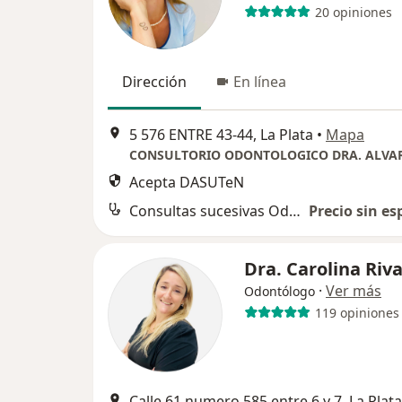
20 opiniones
Dirección
En línea
5 576 ENTRE 43-44, La Plata
•
Mapa
Acepta DASUTeN
Consultas sucesivas Odontología
Precio sin es
Dra. Carolina Riv
·
Ver más
Odontólogo
119 opiniones
Calle 61 numero 585 entre 6 y 7, La Plata