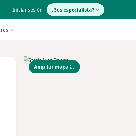
Iniciar sesión
¿Sos especialista?
tros
Mar
Mié
Jue
Ampliar mapa
11 Ago
12 Ago
13 Ago