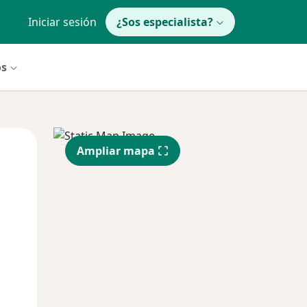
Iniciar sesión
¿Sos especialista?
os
Mié
Jue
Vie
Ampliar mapa
12 Ago
13 Ago
14 Ago