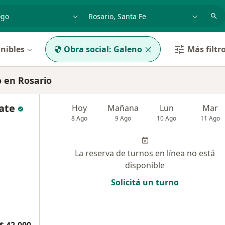
dad, enfermedad o nombre
p. ej. Buenos Aires
nibles
Obra social:
Galeno
Más filtr
 en Rosario
rate
Hoy
Mañana
Lun
Mar
8 Ago
9 Ago
10 Ago
11 Ago
La reserva de turnos en línea no está
disponible
Solicitá un turno