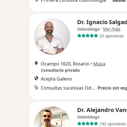
Primera consulta Odontología
desde 
Dr. Ignacio Salga
·
Ver más
Odontólogo
25 opiniones
Ocampo 1620, Rosario
•
Mapa
Consultorio privado
Acepta Galeno
Consultas sucesivas Odontología
Precio sin es
Dr. Alejandro Van
Odontólogo
192 opiniones