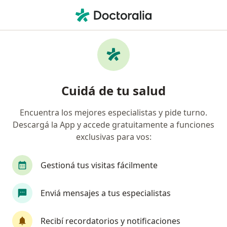
Men
Odontólogo • Formosa, Formosa
Filtros
Obra social:
Galeno
Odontólogos recomendados de Galeno en
Cuidá de tu salud
Formosa
Encuentra los mejores especialistas y pide turno.
Descargá la App y accede gratuitamente a funciones
exclusivas para vos:
Gestioná tus visitas fácilmente
Enviá mensajes a tus especialistas
Darío Alejandro Cristaldo
·
Ver más
Odontólogo
Recibí recordatorios y notificaciones