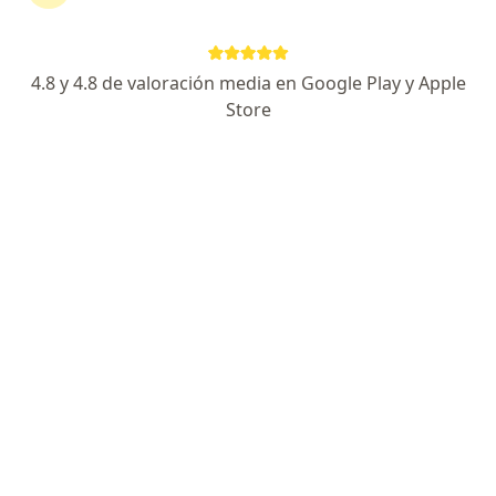
Fotheringham 373, Formosa
•
Mapa
Consultorio privado
Acepta Galeno
4.8 y 4.8 de valoración media en Google Play y Apple
Primera consulta Odontología
desde $ 300
Store
Este especialista no ofrece reserva de turno en línea en esta dirección.
Solicitá un turno
Melisa Larracet Cabás
·
Ver más
Odontólogo