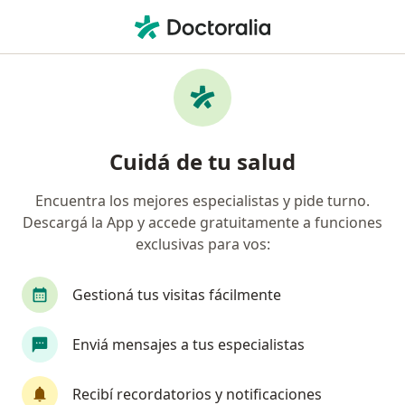
Men
Bruxismo • Formosa, Formosa
Filtros
• 1
Obra social
Mapa
Especialistas en Bruxismo en Formosa
Cuidá de tu salud
Encuentra los mejores especialistas y pide turno.
¿Qué especialidad estás buscando?
Descargá la App y accede gratuitamente a funciones
Odontólogo
exclusivas para vos:
Gestioná tus visitas fácilmente
Enviá mensajes a tus especialistas
Recibí recordatorios y notificaciones