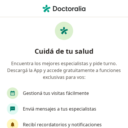
Men
Hipospadias • Rosario, Santa Fe
Filtros
• 1
Obra social
Mapa
Especialistas en Hipospadias en Rosario
Cuidá de tu salud
Encuentra los mejores especialistas y pide turno.
¿Qué especialidad estás buscando?
Descargá la App y accede gratuitamente a funciones
Urólogo
Médico clínico
Médico deportólo
exclusivas para vos:
Gestioná tus visitas fácilmente
Enviá mensajes a tus especialistas
Recibí recordatorios y notificaciones