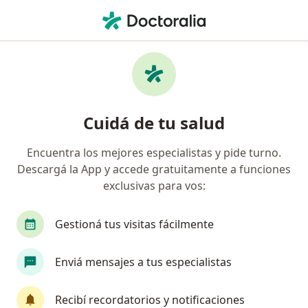
Men
Enfermedad De Graves • Martínez, Buenos Aires
Filtros
• 1
Obra social
Mapa
Especialistas en Enfermedad de Graves en
Cuidá de tu salud
Martínez
Encuentra los mejores especialistas y pide turno.
Descargá la App y accede gratuitamente a funciones
¿Qué especialidad estás buscando?
exclusivas para vos:
Endocrinólogo
Médico clínico
Pediatra
Gestioná tus visitas fácilmente
Enviá mensajes a tus especialistas
Recibí recordatorios y notificaciones